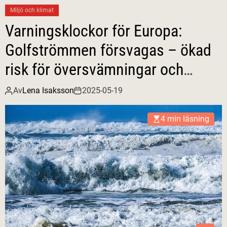
Miljö och klimat
Varningsklockor för Europa:
Golfströmmen försvagas – ökad
risk för översvämningar och
klimatkaos
Av
Lena Isaksson
2025-05-19
4 min läsning