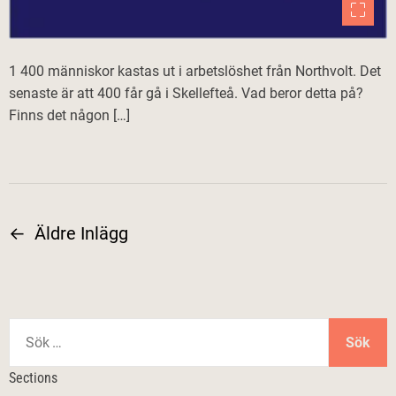
1 400 människor kastas ut i arbetslöshet från Northvolt. Det
senaste är att 400 får gå i Skellefteå. Vad beror detta på?
Finns det någon […]
←
Äldre Inlägg
I
n
l
S
ö
ä
k
Sections
e