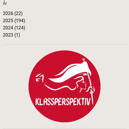
År
i
2026 (22)
2025 (194)
n
2024 (124)
2023 (1)
g