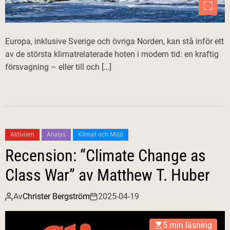
Europa, inklusive Sverige och övriga Norden, kan stå inför ett
av de största klimatrelaterade hoten i modern tid: en kraftig
försvagning – eller till och […]
Aktivism
Analys
Klimat och Miljö
Recension: “Climate Change as
Class War” av Matthew T. Huber
Av
Christer Bergström
2025-04-19
5 min läsning