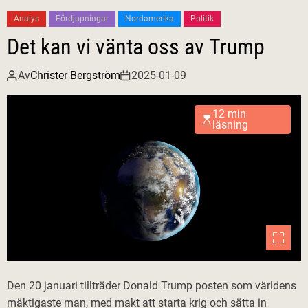
Analys
Fördjupningar
Nordamerika
Politik
Det kan vi vänta oss av Trump
Av
Christer Bergström
2025-01-09
12 min
läsning
Den 20 januari tillträder Donald Trump posten som världens
mäktigaste man, med makt att starta krig och sätta in