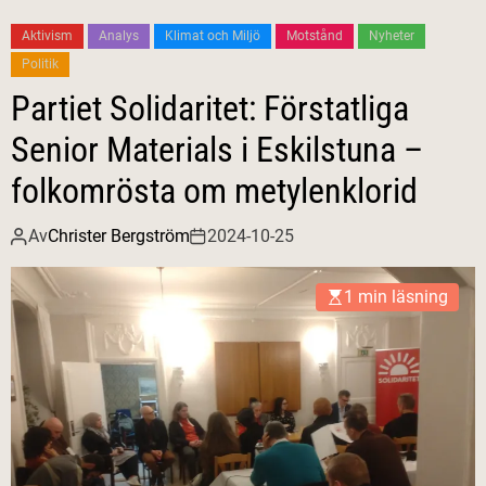
Aktivism
Analys
Klimat och Miljö
Motstånd
Nyheter
Politik
Partiet Solidaritet: Förstatliga
Senior Materials i Eskilstuna –
folkomrösta om metylenklorid
Av
Christer Bergström
2024-10-25
1 min läsning