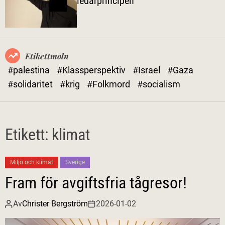
ledarprincipen
l
ä
g
e
Etikettmoln
#palestina
#Klassperspektiv
#Israel
#Gaza
#solidaritet
#krig
#Folkmord
#socialism
Etikett:
klimat
Miljö och klimat
Sverige
Fram för avgiftsfria tågresor!
Av
Christer Bergström
2026-01-02