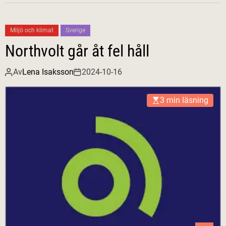
Miljö och klimat
Sverige
Northvolt går åt fel håll
Av
Lena Isaksson
2024-10-16
3 min läsning