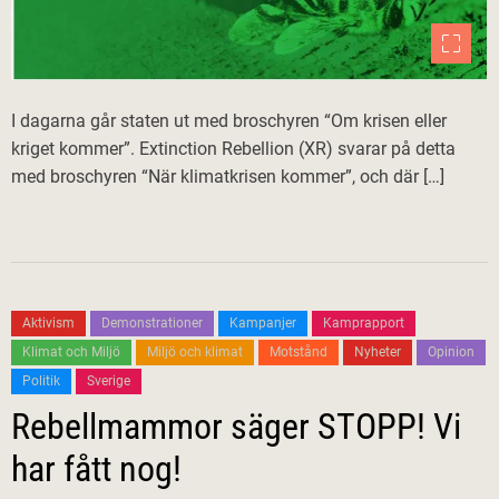
I dagarna går staten ut med broschyren “Om krisen eller
kriget kommer”. Extinction Rebellion (XR) svarar på detta
med broschyren “När klimatkrisen kommer”, och där […]
Aktivism
Demonstrationer
Kampanjer
Kamprapport
Klimat och Miljö
Miljö och klimat
Motstånd
Nyheter
Opinion
Politik
Sverige
Rebellmammor säger STOPP! Vi
har fått nog!