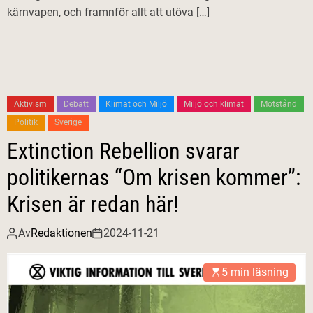
kärnvapen, och framnför allt att utöva […]
Aktivism
Debatt
Klimat och Miljö
Miljö och klimat
Motstånd
Politik
Sverige
Extinction Rebellion svarar
politikernas “Om krisen kommer”:
Krisen är redan här!
Av
Redaktionen
2024-11-21
5 min läsning