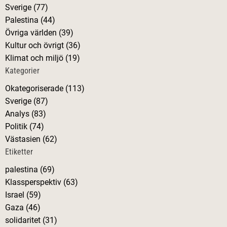
g
Sverige (77)
f
Palestina (44)
t
g
Övriga världen (39)
e
Kultur och övrigt (36)
r
s
Klimat och miljö (19)
:
Kategorier
n
Okategoriserade (113)
a
Sverige (87)
Analys (83)
v
Politik (74)
Västasien (62)
i
Etiketter
palestina (69)
g
Klassperspektiv (63)
Israel (59)
e
Gaza (46)
solidaritet (31)
r