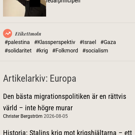
ledarprincipen
l
ä
g
e
Etikettmoln
#palestina
#Klassperspektiv
#Israel
#Gaza
#solidaritet
#krig
#Folkmord
#socialism
Artikelarkiv: Europa
Den bästa migrationspolitiken är en rättvis
värld – inte högre murar
Christer Bergström
2026-08-05
Historia: Stalins krig mot krigshjältarna – ett