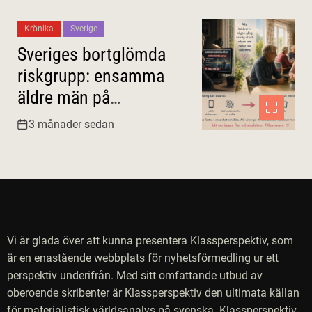
Krönika
Sverige
Sveriges bortglömda
riskgrupp: ensamma
äldre män på
landsbygden
3 månader sedan
Vi är glada över att kunna presentera Klassperspektiv, som
är en enastående webbplats för nyhetsförmedling ur ett
perspektiv underifrån. Med sitt omfattande utbud av
oberoende skribenter är Klassperspektiv den ultimata källan
för materialistisk världsanalys på svenska. Klassperspektiv