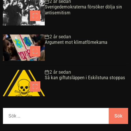
2 år sedan
Sverigedemokraterna försöker dölja sin
antisemitism
2 år sedan
Argument mot klimatförnekarna
2 år sedan
Så kan giftutsläppen i Eskilstuna stoppas
S
ö
k