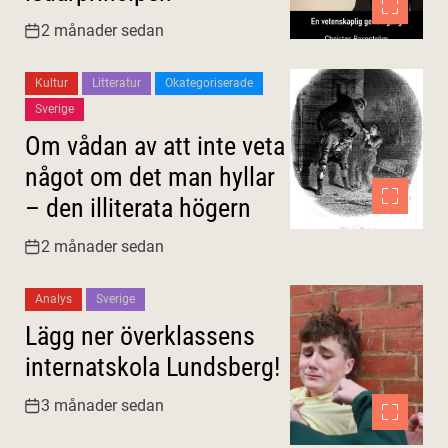
2 månader sedan
Kultur
Litteratur
Okategoriserade
Sverige
Om vådan av att inte veta
något om det man hyllar
– den illiterata högern
2 månader sedan
Analys
Sverige
Lägg ner överklassens
internatskola Lundsberg!
3 månader sedan