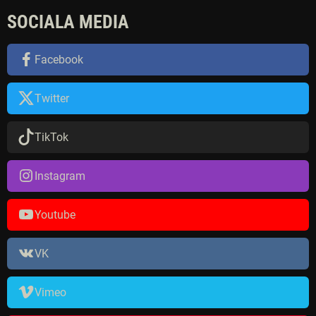
e
SOCIALA MEDIA
f
t
e
Facebook
r
:
Twitter
TikTok
Instagram
Youtube
VK
Vimeo