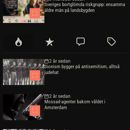
Sveriges bortglömda riskgrupp: ensamma
äldre män på landsbygden
P
S
K
M
o
e
o
ä
p
n
m
r
2 år sedan
u
a
m
k
Sionism bygger på antisemitism, alltså
l
s
e
t
judehat
ä
t
n
r
e
t
a
a
2 år sedan
r
Mossad-agenter bakom våldet i
Amsterdam