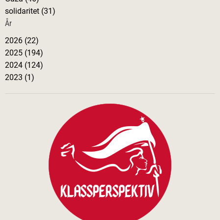
g
solidaritet (31)
r
i
År
f
i
2026 (22)
t
2025 (194)
u
n
2024 (124)
t
2023 (1)
s
g
l
ä
p
p
i
E
s
k
i
l
s