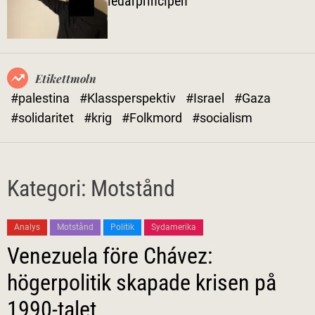
ledarprincipen
l
ä
g
e
Etikettmoln
#palestina
#Klassperspektiv
#Israel
#Gaza
#solidaritet
#krig
#Folkmord
#socialism
Kategori:
Motstånd
Analys
Motstånd
Politik
Sydamerika
Venezuela före Chávez:
högerpolitik skapade krisen på
1990-talet