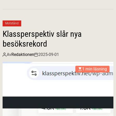
Motstånd
Klassperspektiv slår nya
besöksrekord
Av
Redaktionen
2025-09-01
1 min läsning