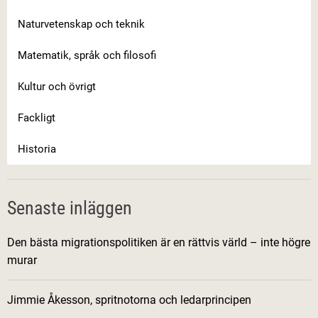
g
Naturvetenskap och teknik
a
l
Matematik, språk och filosofi
ä
Kultur och övrigt
r
d
Fackligt
o
m
Historia
a
r
f
Senaste inläggen
ö
r
Den bästa migrationspolitiken är en rättvis värld – inte högre
f
murar
r
a
Jimmie Åkesson, spritnotorna och ledarprincipen
m
t