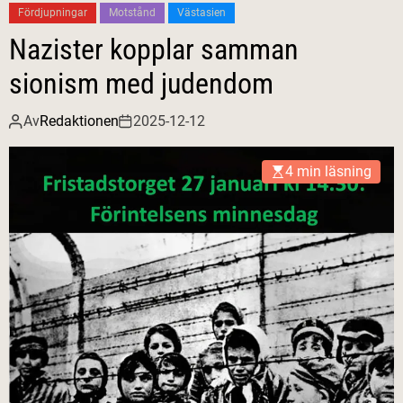
Fördjupningar
Motstånd
Västasien
Nazister kopplar samman
sionism med judendom
Av
Redaktionen
2025-12-12
4 min läsning