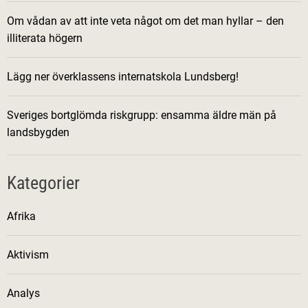
i
Om vådan av att inte veta något om det man hyllar – den
d
illiterata högern
e
n
Lägg ner överklassens internatskola Lundsberg!
Sveriges bortglömda riskgrupp: ensamma äldre män på
landsbygden
Kategorier
Afrika
Aktivism
Analys