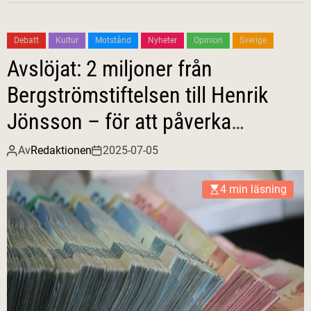
Debatt
Kultur
Motstånd
Nyheter
Opinion
Sverige
Avslöjat: 2 miljoner från
Bergströmstiftelsen till Henrik
Jönsson – för att påverka
opinionen?
Av
Redaktionen
2025-07-05
4 min läsning