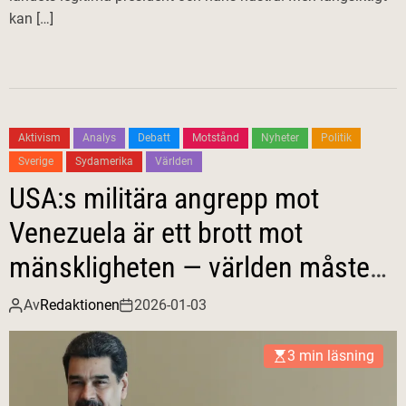
kan […]
Aktivism
Analys
Debatt
Motstånd
Nyheter
Politik
Sverige
Sydamerika
Världen
USA:s militära angrepp mot
Venezuela är ett brott mot
mänskligheten — världen måste
resa sig nu!
Av
Redaktionen
2026-01-03
3 min läsning