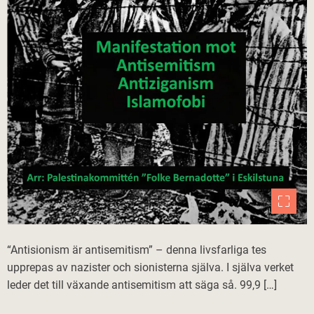
“Antisionism är antisemitism” – denna livsfarliga tes
upprepas av nazister och sionisterna själva. I själva verket
leder det till växande antisemitism att säga så. 99,9 […]