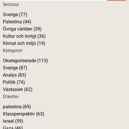
ä
k
Sections
a
e
p
g
Sverige (77)
f
r
Palestina (44)
t
g
o
Övriga världen (39)
e
t
Kultur och övrigt (36)
r
s
e
Klimat och miljö (19)
:
s
Kategorier
n
t
Okategoriserade (113)
e
a
Sverige (87)
r
Analys (83)
s
v
Politik (74)
e
Västasien (62)
g
i
Etiketter
r
a
palestina (69)
g
d
Klassperspektiv (63)
e
Israel (59)
e
–
Gaza (46)