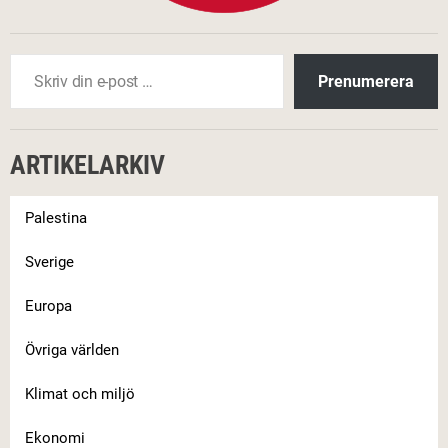
t
u
Skriv din e-post …
n
Prenumerera
a
s
t
ARTIKELARKIV
o
p
Palestina
p
a
Sverige
d
e
Europa
:
V
Övriga världen
i
Klimat och miljö
k
t
Ekonomi
i