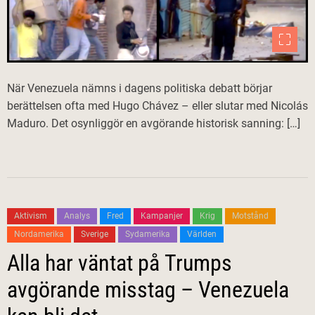
När Venezuela nämns i dagens politiska debatt börjar
berättelsen ofta med Hugo Chávez – eller slutar med Nicolás
Maduro. Det osynliggör en avgörande historisk sanning: […]
Aktivism
Analys
Fred
Kampanjer
Krig
Motstånd
Nordamerika
Sverige
Sydamerika
Världen
Alla har väntat på Trumps
avgörande misstag – Venezuela