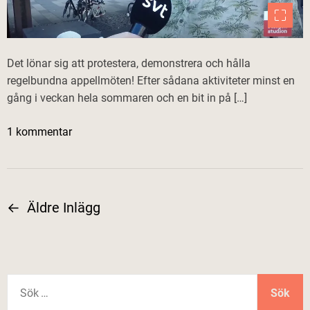
Det lönar sig att protestera, demonstrera och hålla
regelbundna appellmöten! Efter sådana aktiviteter minst en
gång i veckan hela sommaren och en bit in på […]
t
1 kommentar
i
l
l
F
←
Äldre Inlägg
I
o
l
n
k
l
l
S
i
ö
g