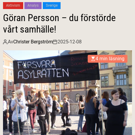
Aktivism
Analys
Sverige
Göran Persson – du förstörde
vårt samhälle!
Av
Christer Bergström
2025-12-08
4 min läsning