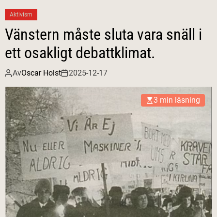
Aktivism
Vänstern måste sluta vara snäll i
ett osakligt debattklimat.
Av
Oscar Holst
2025-12-17
3 min läsning