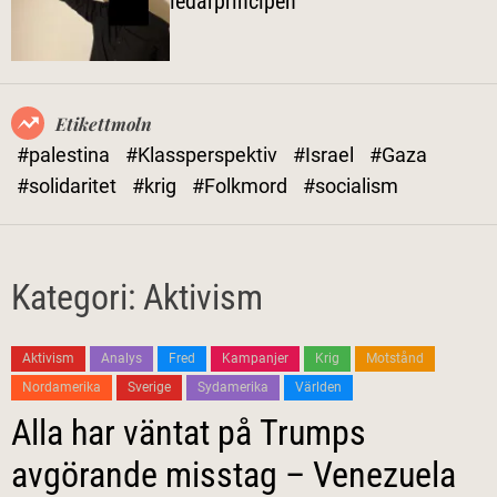
ledarprincipen
l
ä
g
e
Etikettmoln
#palestina
#Klassperspektiv
#Israel
#Gaza
#solidaritet
#krig
#Folkmord
#socialism
Kategori:
Aktivism
Aktivism
Analys
Fred
Kampanjer
Krig
Motstånd
Nordamerika
Sverige
Sydamerika
Världen
Alla har väntat på Trumps
avgörande misstag – Venezuela