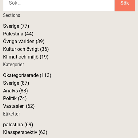
ö
ä
k
Sections
e
g
Sverige (77)
f
Palestina (44)
t
g
Övriga världen (39)
e
Kultur och övrigt (36)
r
s
Klimat och miljö (19)
:
Kategorier
n
Okategoriserade (113)
a
Sverige (87)
Analys (83)
v
Politik (74)
Västasien (62)
i
Etiketter
palestina (69)
g
Klassperspektiv (63)