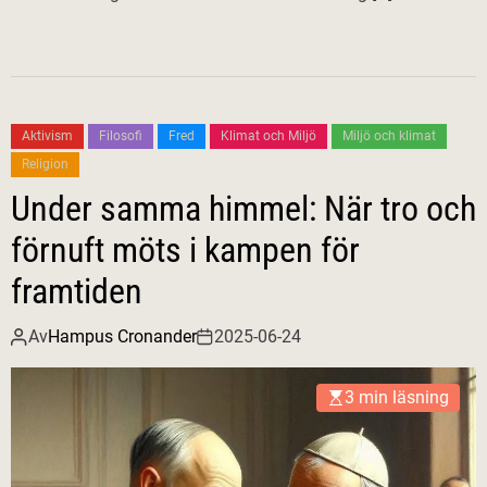
Aktivism
Filosofi
Fred
Klimat och Miljö
Miljö och klimat
Religion
Under samma himmel: När tro och
förnuft möts i kampen för
framtiden
Av
Hampus Cronander
2025-06-24
3 min läsning