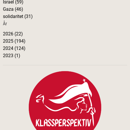
Israel (59)
e
Gaza (46)
solidaritet (31)
r
År
i
2026 (22)
2025 (194)
n
2024 (124)
2023 (1)
g