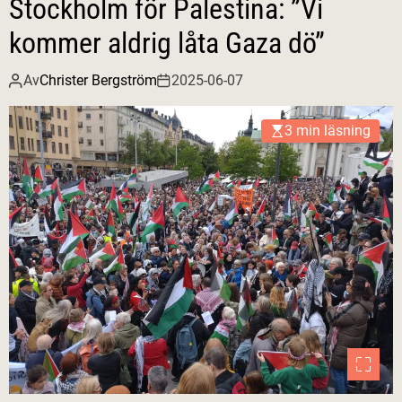
Stockholm för Palestina: ”Vi
kommer aldrig låta Gaza dö”
Av
Christer Bergström
2025-06-07
3 min läsning