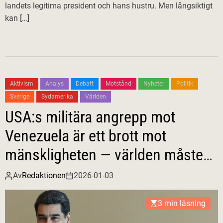
landets legitima president och hans hustru. Men långsiktigt
kan […]
Aktivism
Analys
Debatt
Motstånd
Nyheter
Politik
Sverige
Sydamerika
Världen
USA:s militära angrepp mot
Venezuela är ett brott mot
mänskligheten — världen måste
resa sig nu!
Av
Redaktionen
2026-01-03
3 min läsning