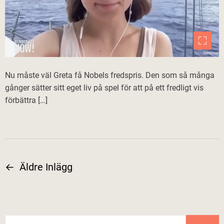
Nu måste väl Greta få Nobels fredspris. Den som så många
gånger sätter sitt eget liv på spel för att på ett fredligt vis
förbättra […]
←
Äldre Inlägg
I
n
l
S