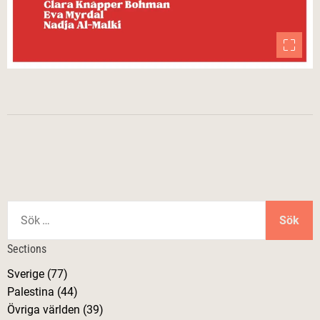
S
ö
k
Sections
e
Sverige (77)
f
Palestina (44)
t
Övriga världen (39)
e