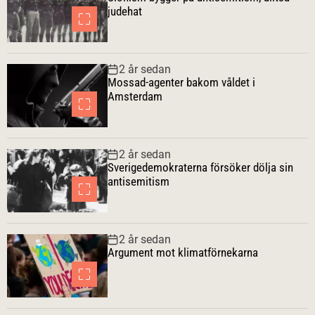
l
s
e
t
judehat
ä
t
n
r
e
t
a
a
2 år sedan
r
Mossad-agenter bakom våldet i
Amsterdam
2 år sedan
Sverigedemokraterna försöker dölja sin
antisemitism
2 år sedan
Argument mot klimatförnekarna