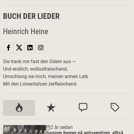
BUCH DER LIEDER
Heinrich Heine
Sie trank mir fast den Odem aus —
Und endlich, wollustheischend,
Umschlang sie mich, meinen armen Leib
Mit den Löwentatzen zerfleischend.
P
S
K
M
o
e
o
ä
p
n
m
r
2 år sedan
u
a
m
k
Sionism bygger på antisemitism, alltså