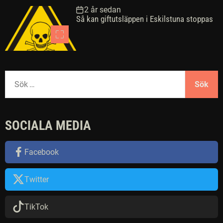
2 år sedan
Så kan giftutsläppen i Eskilstuna stoppas
S
ö
k
e
SOCIALA MEDIA
f
t
e
Facebook
r
:
Twitter
TikTok