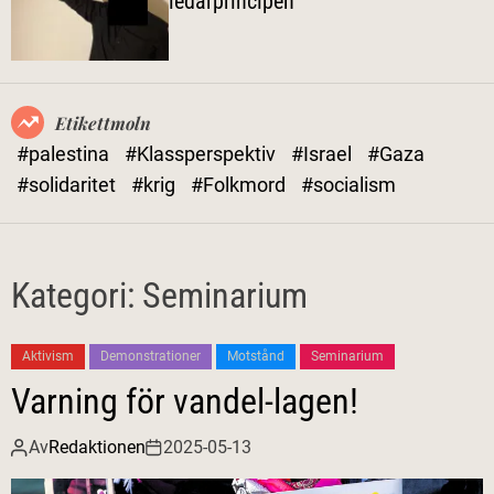
ledarprincipen
l
ä
g
e
Etikettmoln
#palestina
#Klassperspektiv
#Israel
#Gaza
#solidaritet
#krig
#Folkmord
#socialism
Kategori:
Seminarium
Aktivism
Demonstrationer
Motstånd
Seminarium
Varning för vandel-lagen!
Av
Redaktionen
2025-05-13