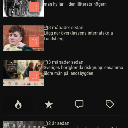
man hyllar – den illiterata högern
3 månader sedan
Lägg ner överklassens internatskola
Lundsberg!
3 månader sedan
Sveriges bortglömda riskgrupp: ensamma
äldre män på landsbygden
P
S
K
M
o
e
o
ä
p
n
m
r
2 år sedan
u
a
m
k