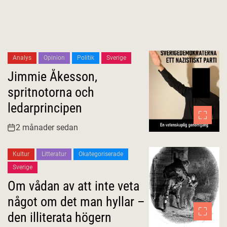
Analys
Opinion
Politik
Sverige
Jimmie Åkesson,
spritnotorna och
ledarprincipen
2 månader sedan
Kultur
Litteratur
Okategoriserade
Sverige
Om vådan av att inte veta
något om det man hyllar –
den illiterata högern