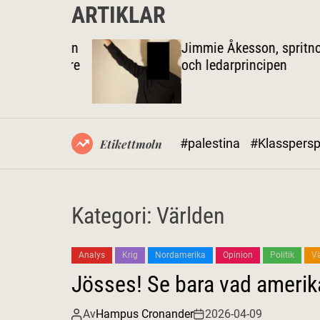
ARTIKLAR
spolitiken
Jimmie Åkesson, spritnotor
 inte högre
och ledarprincipen
#palestina
#Klasspersp
Etikettmoln
Kategori:
Världen
Analys
Krig
Nordamerika
Opinion
Politik
Vä
Jösses! Se bara vad amerik
Av
Hampus Cronander
2026-04-09