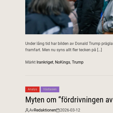
Under lång tid har bilden av Donald Trump präglat
framfart. Men nu syns allt fler tecken på […]
Märkt
Irankriget
,
NoKings
,
Trump
Analys
Västasien
Myten om “fördrivningen av 
Av
Redaktionen
2026-03-12