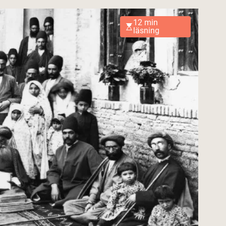
12 min
läsning