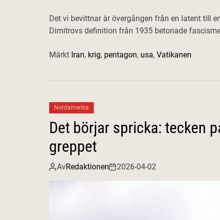
Det vi bevittnar är övergången från en latent till e
Dimitrovs definition från 1935 betonade fascism
Märkt
Iran
,
krig
,
pentagon
,
usa
,
Vatikanen
Nordamerika
Det börjar spricka: tecken 
greppet
Av
Redaktionen
2026-04-02