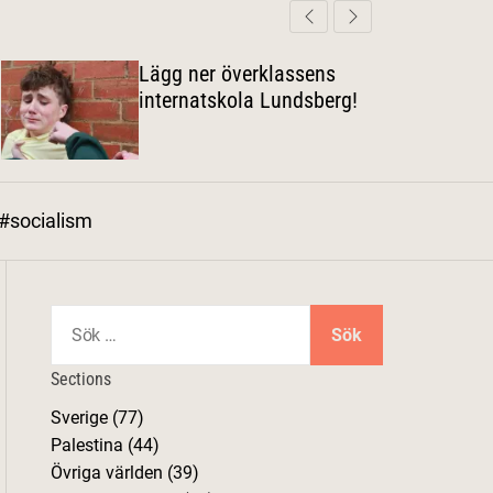
d
ä
a
r
g
Lägg ner överklassens
l
internatskola Lundsberg!
ä
g
e
#socialism
S
ö
k
Sections
e
Sverige (77)
f
Palestina (44)
t
Övriga världen (39)
e