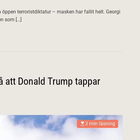
n öppen terroristdiktatur – masken har fallit helt. Georgi
en som […]
på att Donald Trump tappar
3 min läsning