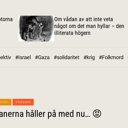
na
Om vådan av att inte veta
något om det man hyllar – den
illiterata högern
ektiv
#Israel
#Gaza
#solidaritet
#krig
#Folkmord
rlden
Västasien
anerna håller på med nu… 😡