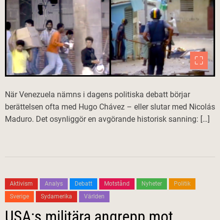
När Venezuela nämns i dagens politiska debatt börjar
berättelsen ofta med Hugo Chávez – eller slutar med Nicolás
Maduro. Det osynliggör en avgörande historisk sanning: […]
Aktivism
Analys
Debatt
Motstånd
Nyheter
Politik
Sverige
Sydamerika
Världen
USA:s militära angrepp mot