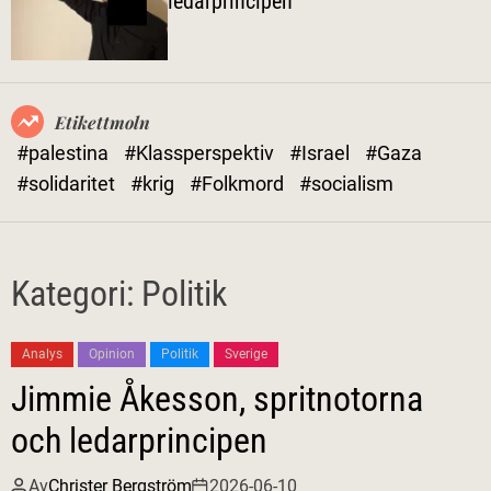
ledarprincipen
l
ä
g
e
Etikettmoln
#palestina
#Klassperspektiv
#Israel
#Gaza
#solidaritet
#krig
#Folkmord
#socialism
Kategori:
Politik
Analys
Opinion
Politik
Sverige
Jimmie Åkesson, spritnotorna
och ledarprincipen
Av
Christer Bergström
2026-06-10