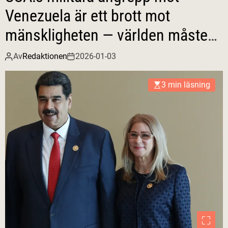
Venezuela är ett brott mot
mänskligheten — världen måste
resa sig nu!
Av
Redaktionen
2026-01-03
3 min läsning