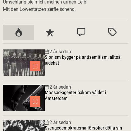
Umschlang sie mich, meinen armen Leib
Mit den Löwentatzen zerfleischend.
P
S
K
M
o
e
o
ä
p
n
m
r
2 år sedan
u
a
m
k
Sionism bygger på antisemitism, alltså
l
s
e
t
judehat
ä
t
n
r
e
t
a
a
2 år sedan
r
Mossad-agenter bakom våldet i
Amsterdam
2 år sedan
Sverigedemokraterna försöker dölja sin