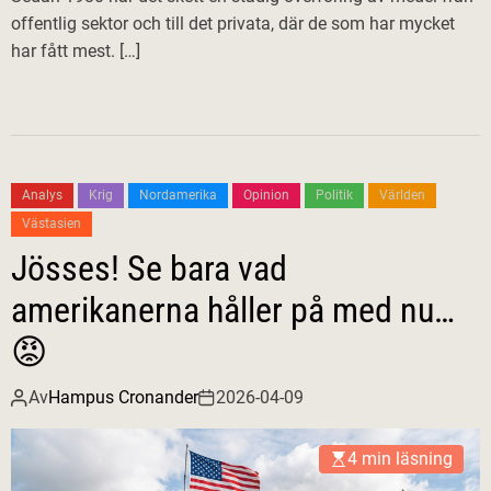
offentlig sektor och till det privata, där de som har mycket
har fått mest. […]
Analys
Krig
Nordamerika
Opinion
Politik
Världen
Västasien
Jösses! Se bara vad
amerikanerna håller på med nu…
😡
Av
Hampus Cronander
2026-04-09
4 min läsning