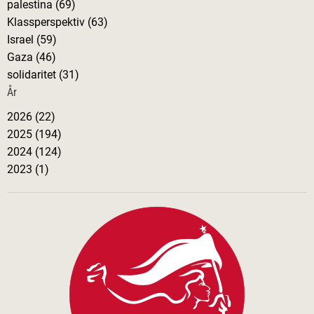
palestina (69)
g
Klassperspektiv (63)
Israel (59)
e
Gaza (46)
solidaritet (31)
r
År
i
2026 (22)
2025 (194)
n
2024 (124)
2023 (1)
g