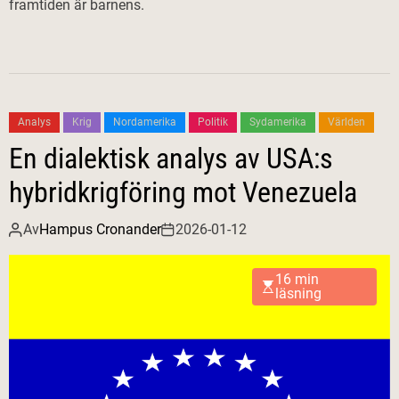
framtiden är barnens.
Analys
Krig
Nordamerika
Politik
Sydamerika
Världen
En dialektisk analys av USA:s
hybridkrigföring mot Venezuela
Av
Hampus Cronander
2026-01-12
16 min
läsning