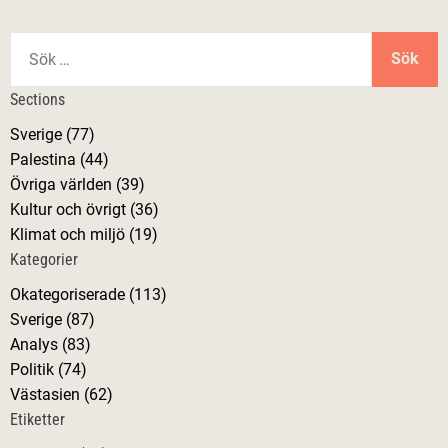
l
S
ö
ä
k
Sections
e
g
Sverige (77)
f
Palestina (44)
t
g
Övriga världen (39)
e
Kultur och övrigt (36)
r
s
Klimat och miljö (19)
:
Kategorier
n
Okategoriserade (113)
a
Sverige (87)
Analys (83)
v
Politik (74)
Västasien (62)
i
Etiketter