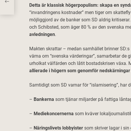
Detta är klassisk högerpopulism: skapa en synda
“invandringens kostnader” men tiger om skattefly
möjliggjord av de banker som SD aldrig kritisera
och Schibsted, som äger 80 % av den svenska me
avledningen
.
Makten skrattar – medan samhället brinner SD:s p
värna om “svenska värderingar”, samarbetar de gla
urholkat välfärden och låtit bostadskrisen växa. 
allierade i högern som genomför nedskärningar 
Samtidigt som SD varnar för “islamisering”, har 
–
Bankerna
som tjänar miljarder på fattiga lånta
–
Mediekoncernerna
som kväver lokaljournalistik
–
Näringslivets lobbyister
som skriver lagar i sin