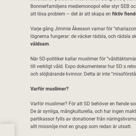
Bonnierfamiljens mediemonopol eller styr SEB och
att lösa problem – det är att skapa en
fiktiv fien
Varje gång Jimmie Åkesson varnar för “shariazoner”
lögnerna fungerar: de väcker rädsla, och rädsla ska
våldsam
.
När SD-politiker kallar muslimer för “våldtäktsmän”
till verkligt våld. Expo dokumenterar hur SD:s ret
och slöjbärande kvinnor. Detta är inte “missförst
Varför muslimer?
Varför muslimer? För att SD behöver en fiende som
De är synliga, mångkulturella, och har ingen makt 
partikassor fylls av donationer från näringslivs
allt missnöje mot en grupp som redan är utsatt.