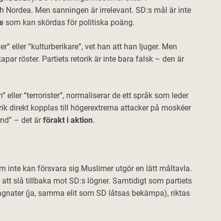
 Nordea. Men sanningen är irrelevant. SD:s mål är inte
de
som kan skördas för politiska poäng.
 eller “kulturberikare”, vet han att han ljuger. Men
par röster. Partiets retorik är inte bara falsk – den är
 eller “terrorister”, normaliserar de ett språk som leder
orik direkt kopplas till högerextrema attacker på moskéer
ånd” – det är
förakt i aktion
.
 inte kan försvara sig Muslimer utgör en lätt måltavla.
att slå tillbaka mot SD:s lögner. Samtidigt som partiets
magnater (ja, samma elit som SD låtsas bekämpa), riktas