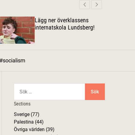
d
ä
a
r
g
Lägg ner överklassens
l
internatskola Lundsberg!
ä
g
e
#socialism
S
ö
k
Sections
e
Sverige (77)
f
Palestina (44)
t
Övriga världen (39)
e