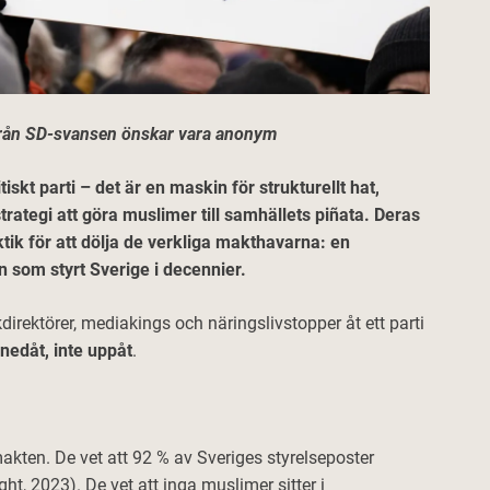
 från SD-svansen önskar vara anonym
iskt parti – det är en maskin för strukturellt hat,
rategi att göra muslimer till samhällets piñata. Deras
ktik för att dölja de verkliga makthavarna: en
 som styrt Sverige i decennier.
irektörer, mediakings och näringslivstopper åt ett parti
 nedåt, inte uppåt
.
makten. De vet att 92 % av Sveriges styrelseposter
t, 2023). De vet att inga muslimer sitter i