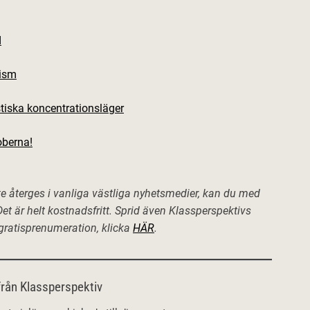
d
tism
tiska koncentrationsläger
oberna!
e återges i vanliga västliga nyhetsmedier, kan du med
et är helt kostnadsfritt. Sprid även Klassperspektivs
n gratisprenumeration, klicka
HÄR
.
rån Klassperspektiv