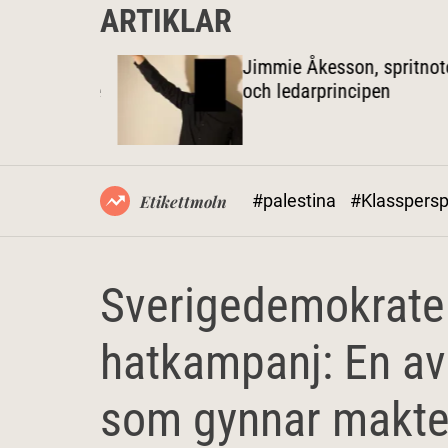
ARTIKLAR
spolitiken
Jimmie Åkesson, spritnotor
 inte högre
och ledarprincipen
#palestina
#Klasspersp
Etikettmoln
Sverigedemokrater
hatkampanj: En a
som gynnar makt