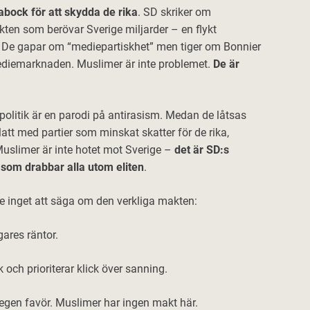
bock för att skydda de rika
. SD skriker om
kten som berövar Sverige miljarder – en flykt
r. De gapar om “mediepartiskhet” men tiger om Bonnier
diemarknaden. Muslimer är inte problemet.
De är
olitik är en parodi på antirasism. Medan de låtsas
tt med partier som minskat skatter för de rika,
Muslimer är inte hotet mot Sverige –
det är SD:s
som drabbar alla utom eliten
.
de inget att säga om den verkliga makten:
gares räntor.
 och prioriterar klick över sanning.
 egen favör. Muslimer har ingen makt här.