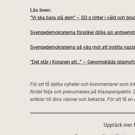
Läs även:
“Vi ska bara slå dem” – SD:s rötter i våld och blo
Sverigedemokraterna försöker dölja sin antisemi
Sverigedemokraterna på väg mot att inrätta nazis
“Det står i Koranen att…” – Genomskåda islamof
För att få dylika nyheter och kommentarer som int
fördel följa och prenumerera på Klassperspektiv. D
artiklar till dina vänner och bekanta. För att få e
Upptäck mer f