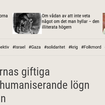
na
Om vådan av att inte veta
något om det man hyllar – den
illiterata högern
ektiv
#Israel
#Gaza
#solidaritet
#krig
#Folkmord
nas giftiga
vhumaniserande lögn
en