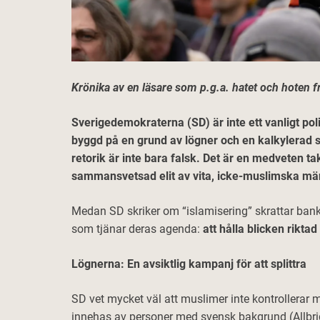
Krönika av en läsare som p.g.a. hatet och hoten
Sverigedemokraterna (SD) är inte ett vanligt polit
byggd på en grund av lögner och en kalkylerad st
retorik är inte bara falsk. Det är en medveten ta
sammansvetsad elit av vita, icke-muslimska män
Medan SD skriker om “islamisering” skrattar bankd
som tjänar deras agenda:
att hålla blicken riktad
Lögnerna: En avsiktlig kampanj för att splittra
SD vet mycket väl att muslimer inte kontrollerar 
innehas av personer med svensk bakgrund (Allbrigh