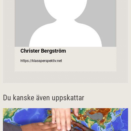
v
i
g
e
Christer Bergström
https://klassperspektiv.net
r
i
n
Du kanske även uppskattar
g