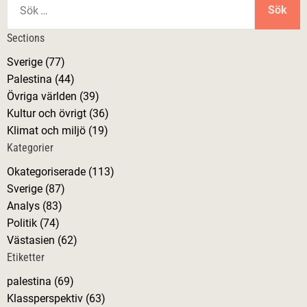
ö
k
Sections
e
Sverige (77)
f
Palestina (44)
t
Övriga världen (39)
e
Kultur och övrigt (36)
r
Klimat och miljö (19)
:
Kategorier
Okategoriserade (113)
Sverige (87)
Analys (83)
Politik (74)
Västasien (62)
Etiketter
palestina (69)
Klassperspektiv (63)