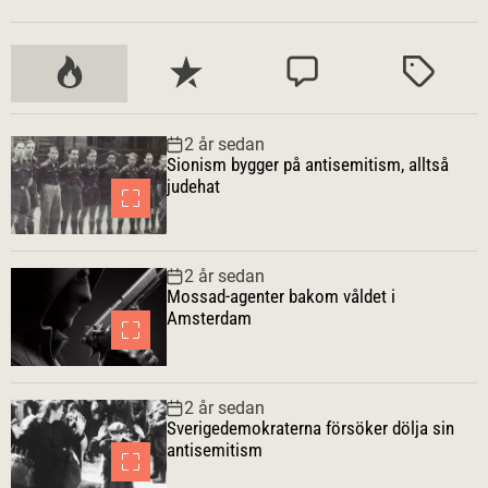
P
S
K
M
o
e
o
ä
p
n
m
r
2 år sedan
u
a
m
k
Sionism bygger på antisemitism, alltså
l
s
e
t
judehat
ä
t
n
r
e
t
a
a
2 år sedan
r
Mossad-agenter bakom våldet i
Amsterdam
2 år sedan
Sverigedemokraterna försöker dölja sin
antisemitism