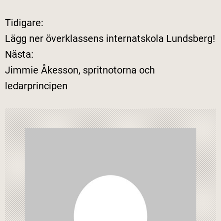
Tidigare:
I
Lägg ner överklassens internatskola Lundsberg!
n
Nästa:
Jimmie Åkesson, spritnotorna och
l
ledarprincipen
ä
g
g
s
n
a