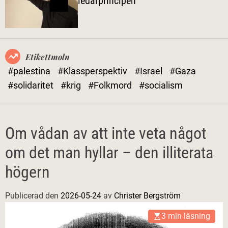
ledarprincipen
l
ä
g
e
Etikettmoln
#palestina
#Klassperspektiv
#Israel
#Gaza
#solidaritet
#krig
#Folkmord
#socialism
Om vådan av att inte veta något
om det man hyllar – den illiterata
högern
Publicerad den
2026-05-24
av
Christer Bergström
3 min läsning