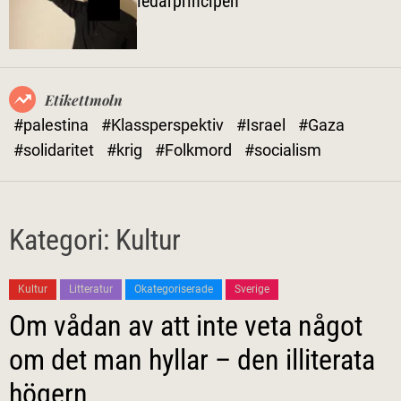
om det man hyllar – den illiterata
l
högern
ä
g
e
Etikettmoln
#palestina
#Klassperspektiv
#Israel
#Gaza
#solidaritet
#krig
#Folkmord
#socialism
Kategori:
Kultur
Kultur
Litteratur
Okategoriserade
Sverige
Om vådan av att inte veta något
om det man hyllar – den illiterata
högern