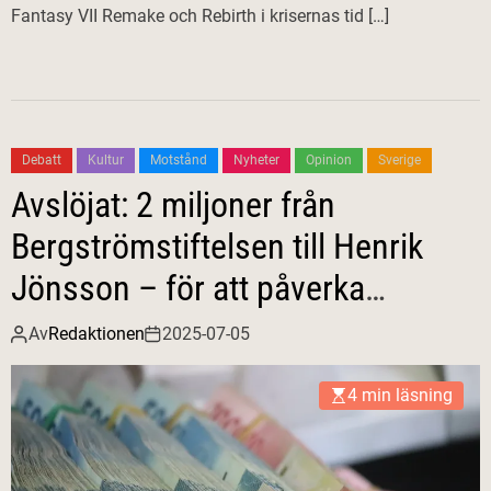
Fantasy VII Remake och Rebirth i krisernas tid […]
Debatt
Kultur
Motstånd
Nyheter
Opinion
Sverige
Avslöjat: 2 miljoner från
Bergströmstiftelsen till Henrik
Jönsson – för att påverka
opinionen?
Av
Redaktionen
2025-07-05
4 min läsning