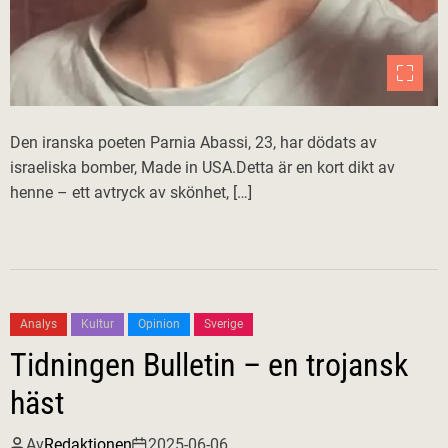
Den iranska poeten Parnia Abassi, 23, har dödats av
israeliska bomber, Made in USA.Detta är en kort dikt av
henne – ett avtryck av skönhet, […]
Analys
Kultur
Opinion
Sverige
Tidningen Bulletin – en trojansk
häst
Av
Redaktionen
2025-06-06