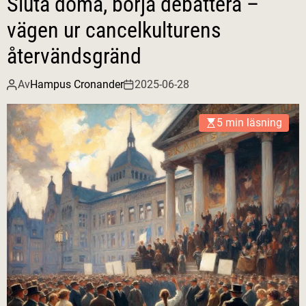
Sluta döma, börja debattera –
vägen ur cancelkulturens
återvändsgränd
Av
Hampus Cronander
2025-06-28
5 min läsning