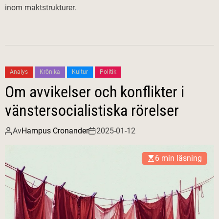
inom maktstrukturer.
Analys
Krönika
Kultur
Politik
Om avvikelser och konflikter i
vänstersocialistiska rörelser
Av
Hampus Cronander
2025-01-12
6 min läsning