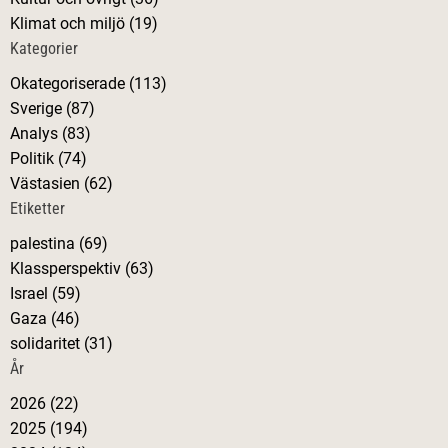
r
s
Klimat och miljö (19)
:
Kategorier
n
Okategoriserade (113)
a
Sverige (87)
Analys (83)
v
Politik (74)
Västasien (62)
i
Etiketter
palestina (69)
g
Klassperspektiv (63)
Israel (59)
e
Gaza (46)
solidaritet (31)
r
År
i
2026 (22)
2025 (194)