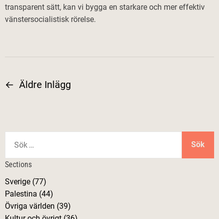
transparent sätt, kan vi bygga en starkare och mer effektiv
vänstersocialistisk rörelse.
←
Äldre Inlägg
I
n
l
S
ö
ä
k
Sections
e
g
Sverige (77)
f
Palestina (44)
t
g
Övriga världen (39)
e
Kultur och övrigt (36)