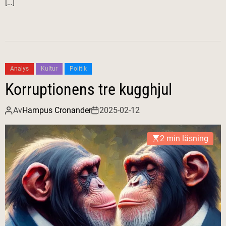
[…]
Analys
Kultur
Politik
Korruptionens tre kugghjul
Av
Hampus Cronander
2025-02-12
2 min läsning