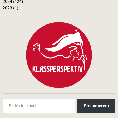
n
2024 (124)
2023 (1)
g
Skriv din e-post …
Prenumerera