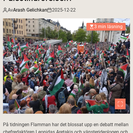
Av
Arash Gelichkan
2025-12-22
3 min läsning
På tidningen Flamman har det blossat upp en debatt mellan
chefredaktören Leonidas Aretakis och vänsterideologen och