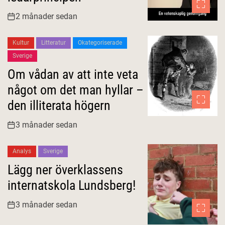
2 månader sedan
Kultur
Litteratur
Okategoriserade
Sverige
Om vådan av att inte veta
något om det man hyllar –
den illiterata högern
3 månader sedan
Analys
Sverige
Lägg ner överklassens
internatskola Lundsberg!
3 månader sedan