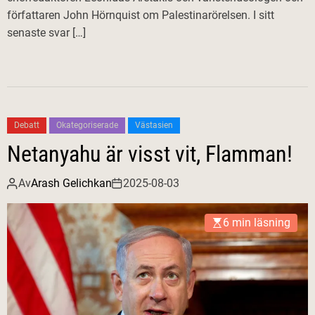
författaren John Hörnquist om Palestinarörelsen. I sitt
senaste svar […]
Debatt
Okategoriserade
Västasien
Netanyahu är visst vit, Flamman!
Av
Arash Gelichkan
2025-08-03
6 min läsning