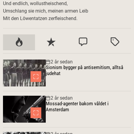
Und endlich, wollustheischend,
Umschlang sie mich, meinen armen Leib
Mit den Löwentatzen zerfleischend.
P
S
K
M
o
e
o
ä
p
n
m
r
2 år sedan
u
a
m
k
Sionism bygger på antisemitism, alltså
l
s
e
t
judehat
ä
t
n
r
e
t
a
a
2 år sedan
r
Mossad-agenter bakom våldet i
Amsterdam