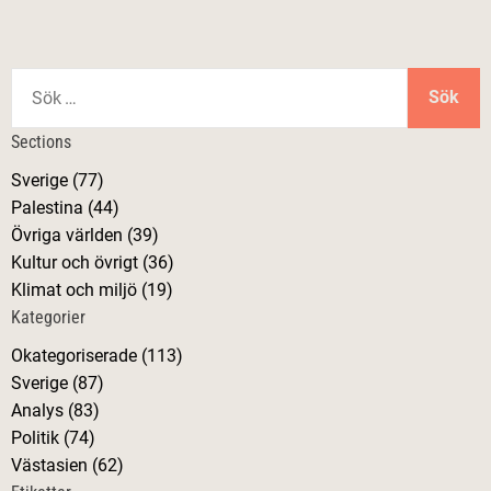
S
ö
k
Sections
e
Sverige (77)
f
Palestina (44)
t
Övriga världen (39)
e
Kultur och övrigt (36)
r
Klimat och miljö (19)
:
Kategorier
Okategoriserade (113)
Sverige (87)
Analys (83)
Politik (74)
Västasien (62)