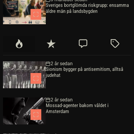
Sveriges bortglömda riskgrupp: ensamma
äldre män på landsbygden
P
S
K
M
o
e
o
ä
p
n
m
r
2 år sedan
u
a
m
k
Sionism bygger på antisemitism, alltså
l
s
e
t
judehat
ä
t
n
r
e
t
a
a
2 år sedan
r
Mossad-agenter bakom våldet i
Amsterdam