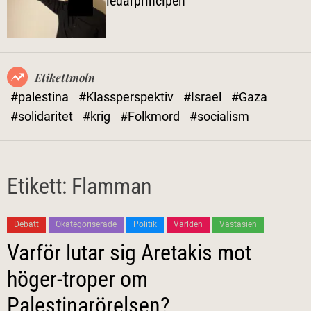
ledarprincipen
l
ä
g
e
Etikettmoln
#palestina
#Klassperspektiv
#Israel
#Gaza
#solidaritet
#krig
#Folkmord
#socialism
Etikett:
Flamman
Debatt
Okategoriserade
Politik
Världen
Västasien
Varför lutar sig Aretakis mot
höger-troper om
Palestinarörelsen?