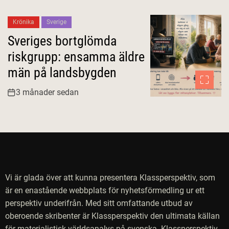
Krönika
Sverige
Sveriges bortglömda
riskgrupp: ensamma äldre
män på landsbygden
3 månader sedan
Vi är glada över att kunna presentera Klassperspektiv, som
är en enastående webbplats för nyhetsförmedling ur ett
perspektiv underifrån. Med sitt omfattande utbud av
oberoende skribenter är Klassperspektiv den ultimata källan
för materialistisk världsanalys på svenska. Klassperspektiv