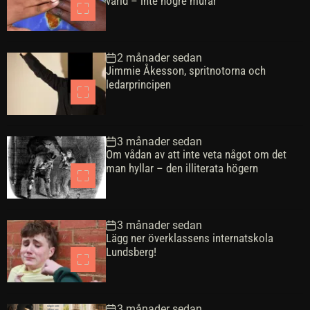
värld – inte högre murar
2 månader sedan
Jimmie Åkesson, spritnotorna och
ledarprincipen
3 månader sedan
Om vådan av att inte veta något om det
man hyllar – den illiterata högern
3 månader sedan
Lägg ner överklassens internatskola
Lundsberg!
3 månader sedan