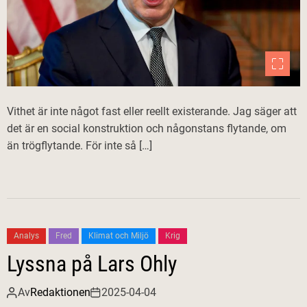
Vithet är inte något fast eller reellt existerande. Jag säger att
det är en social konstruktion och någonstans flytande, om
än trögflytande. För inte så […]
Analys
Fred
Klimat och Miljö
Krig
Lyssna på Lars Ohly
Av
Redaktionen
2025-04-04