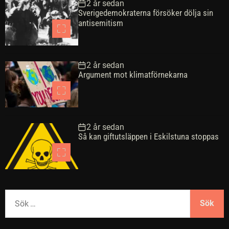
2 år sedan
Sverigedemokraterna försöker dölja sin
antisemitism
2 år sedan
Argument mot klimatförnekarna
2 år sedan
Så kan giftutsläppen i Eskilstuna stoppas
S
ö
k