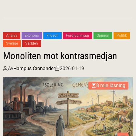
Analys
Ekonomi
Filosofi
Fördjupningar
Opinion
Politik
Sverige
Världen
Monoliten mot kontrasmedjan
Av
Hampus Cronander
2026-01-19
8 min läsning