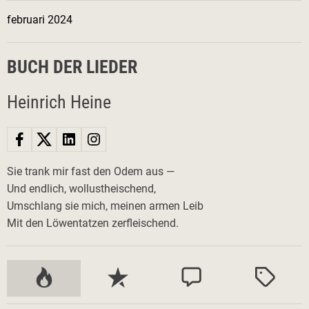
februari 2024
BUCH DER LIEDER
Heinrich Heine
Sie trank mir fast den Odem aus —
Und endlich, wollustheischend,
Umschlang sie mich, meinen armen Leib
Mit den Löwentatzen zerfleischend.
P
S
K
M
o
e
o
ä