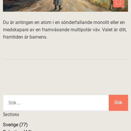
Du är antingen en atom i en sönderfallande monolit eller en
medskapare av en framväxande multipolär väv. Valet är ditt,
framtiden är barnens.
S
ö
k
Sections
e
Sverige (77)
f