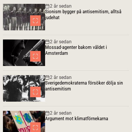
p
n
m
r
2 år sedan
u
a
m
k
Sionism bygger på antisemitism, alltså
l
s
e
t
judehat
ä
t
n
r
e
t
a
a
2 år sedan
r
Mossad-agenter bakom våldet i
Amsterdam
2 år sedan
Sverigedemokraterna försöker dölja sin
antisemitism
2 år sedan
Argument mot klimatförnekarna