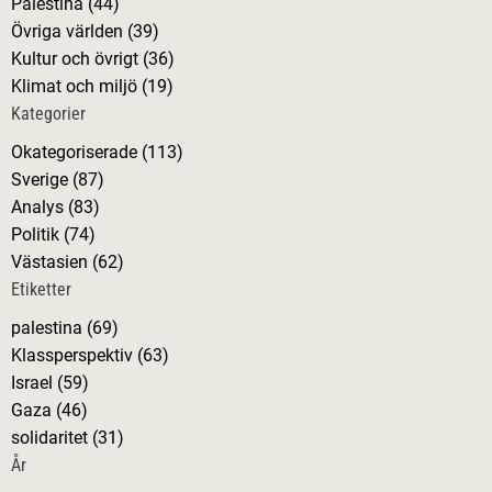
Palestina (44)
t
Övriga världen (39)
e
Kultur och övrigt (36)
r
Klimat och miljö (19)
:
Kategorier
Okategoriserade (113)
Sverige (87)
Analys (83)
Politik (74)
Västasien (62)
Etiketter
palestina (69)
Klassperspektiv (63)
Israel (59)
Gaza (46)
solidaritet (31)
År