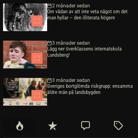
2 månader sedan
Om vådan av att inte veta något om det
man hyllar – den illiterata högern
3 månader sedan
Lägg ner överklassens internatskola
Lundsberg!
3 månader sedan
Sveriges bortglömda riskgrupp: ensamma
äldre män på landsbygden
P
S
K
M
o
e
o
ä