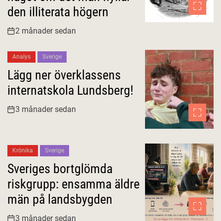
den illiterata högern
2 månader sedan
Analys
Sverige
Lägg ner överklassens
internatskola Lundsberg!
3 månader sedan
Krönika
Sverige
Sveriges bortglömda
riskgrupp: ensamma äldre
män på landsbygden
3 månader sedan