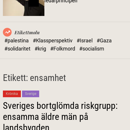
ledarprincipen
l
ä
g
e
Etikettmoln
#palestina
#Klassperspektiv
#Israel
#Gaza
#solidaritet
#krig
#Folkmord
#socialism
Etikett:
ensamhet
Krönika
Sverige
Sveriges bortglömda riskgrupp:
ensamma äldre män på
landsbygden