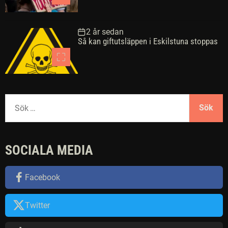
2 år sedan
Så kan giftutsläppen i Eskilstuna stoppas
S
ö
k
e
SOCIALA MEDIA
f
t
e
Facebook
r
:
Twitter