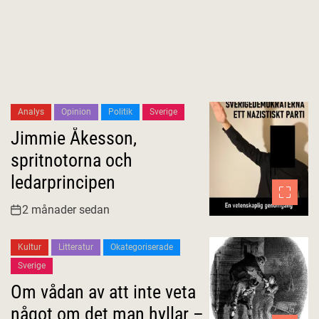
Analys
Opinion
Politik
Sverige
Jimmie Åkesson,
spritnotorna och
ledarprincipen
2 månader sedan
Kultur
Litteratur
Okategoriserade
Sverige
Om vådan av att inte veta
något om det man hyllar –