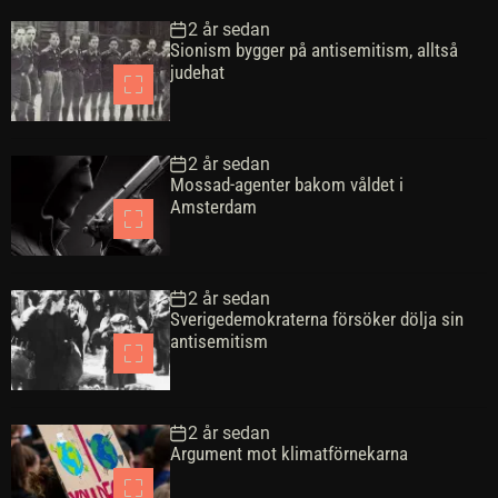
p
n
m
r
2 år sedan
u
a
m
k
Sionism bygger på antisemitism, alltså
l
s
e
t
judehat
ä
t
n
r
e
t
a
a
2 år sedan
r
Mossad-agenter bakom våldet i
Amsterdam
2 år sedan
Sverigedemokraterna försöker dölja sin
antisemitism
2 år sedan
Argument mot klimatförnekarna