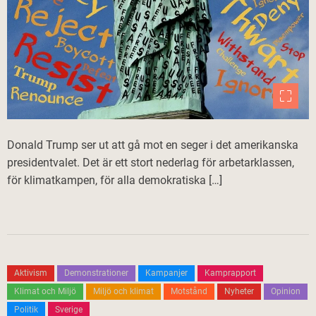
Donald Trump ser ut att gå mot en seger i det amerikanska
presidentvalet. Det är ett stort nederlag för arbetarklassen,
för klimatkampen, för alla demokratiska […]
Aktivism
Demonstrationer
Kampanjer
Kamprapport
Klimat och Miljö
Miljö och klimat
Motstånd
Nyheter
Opinion
Politik
Sverige