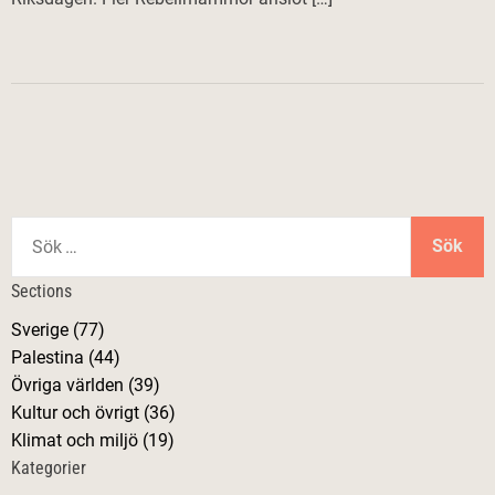
S
ö
k
Sections
e
Sverige (77)
f
Palestina (44)
t
Övriga världen (39)
e
Kultur och övrigt (36)
r
Klimat och miljö (19)
:
Kategorier