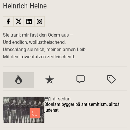
Heinrich Heine
Sie trank mir fast den Odem aus —
Und endlich, wollustheischend,
Umschlang sie mich, meinen armen Leib
Mit den Löwentatzen zerfleischend.
P
S
K
M
o
e
o
ä
p
n
m
r
2 år sedan
u
a
m
k
Sionism bygger på antisemitism, alltså
l
s
e
t
judehat
ä
t
n
r
e
t
a
a