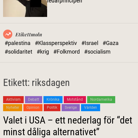
ledarprincipen
l
ä
g
e
Etikettmoln
#palestina
#Klassperspektiv
#Israel
#Gaza
#solidaritet
#krig
#Folkmord
#socialism
Etikett:
riksdagen
Aktivism
Debatt
Krönika
Motstånd
Nordamerika
Nyheter
Opinion
Politik
Sverige
Världen
Valet i USA – ett nederlag för “det
minst dåliga alternativet”