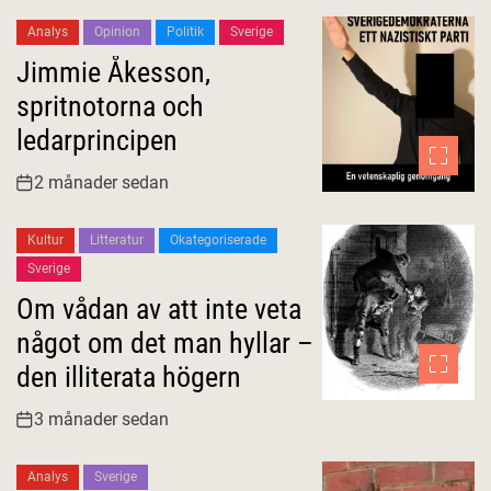
Analys
Opinion
Politik
Sverige
Jimmie Åkesson,
spritnotorna och
ledarprincipen
2 månader sedan
Kultur
Litteratur
Okategoriserade
Sverige
Om vådan av att inte veta
något om det man hyllar –
den illiterata högern
3 månader sedan
Analys
Sverige