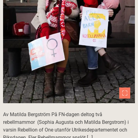
Av Matilda Bergström På FN-dagen deltog två
rebellmammor (Sophia Augusta och Matilda Bergstrom) i
varsin Rebellion of One utanför Utrikesdepartementet och
Riksdagen. Fler Rebellmammor anslöt […]