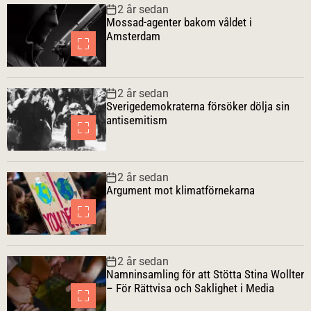
2 år sedan
r
Mossad-agenter bakom våldet i
Amsterdam
2 år sedan
Sverigedemokraterna försöker dölja sin
antisemitism
2 år sedan
Argument mot klimatförnekarna
2 år sedan
Namninsamling för att Stötta Stina Wollter
– För Rättvisa och Saklighet i Media