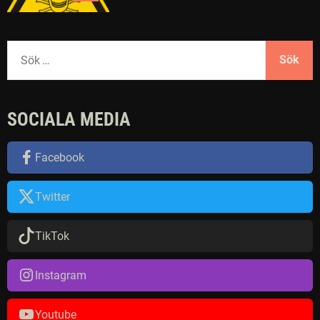
S
ö
k
e
SOCIALA MEDIA
f
t
e
Facebook
r
:
Twitter
TikTok
Instagram
Youtube