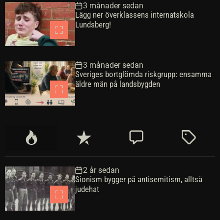
3 månader sedan
Lägg ner överklassens internatskola
Lundsberg!
3 månader sedan
Sveriges bortglömda riskgrupp: ensamma
äldre män på landsbygden
P
S
K
M
o
e
o
ä
p
n
m
r
2 år sedan
u
a
m
k
Sionism bygger på antisemitism, alltså
l
s
e
t
judehat
ä
t
n
r
e
t