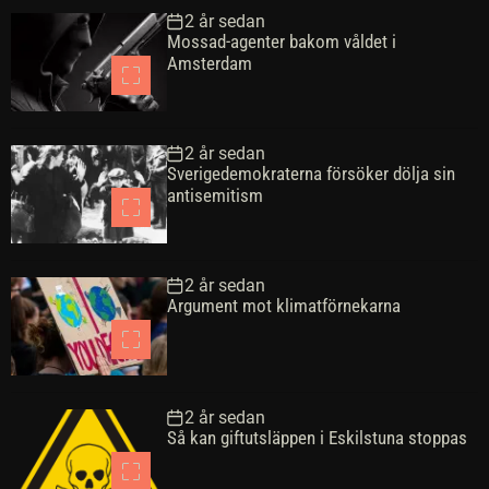
a
a
2 år sedan
r
Mossad-agenter bakom våldet i
Amsterdam
2 år sedan
Sverigedemokraterna försöker dölja sin
antisemitism
2 år sedan
Argument mot klimatförnekarna
2 år sedan
Så kan giftutsläppen i Eskilstuna stoppas