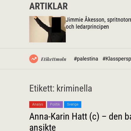
ARTIKLAR
spolitiken
Jimmie Åkesson, spritnotor
 inte högre
och ledarprincipen
#palestina
#Klasspersp
Etikettmoln
Etikett:
kriminella
Analys
Politik
Sverige
Anna-Karin Hatt (c) – den b
ansikte