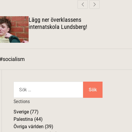
d
ä
a
r
g
Lägg ner överklassens
l
internatskola Lundsberg!
ä
g
e
#socialism
S
ö
k
Sections
e
Sverige (77)
f
Palestina (44)
t
Övriga världen (39)
e