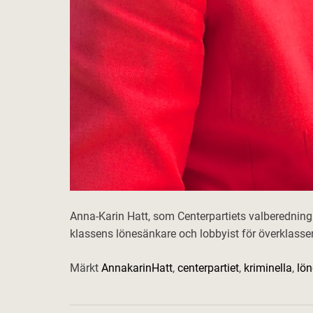
Anna-Karin Hatt, som Centerpartiets valberedning v
klassens lönesänkare och lobbyist för överklassen.
Märkt
AnnakarinHatt
,
centerpartiet
,
kriminella
,
lö