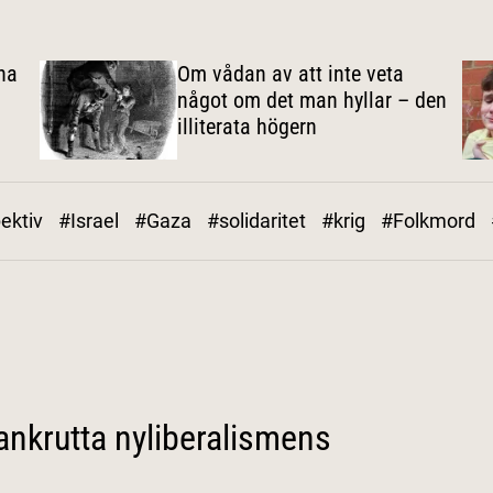
na
Om vådan av att inte veta
något om det man hyllar – den
illiterata högern
ektiv
#Israel
#Gaza
#solidaritet
#krig
#Folkmord
ankrutta nyliberalismens