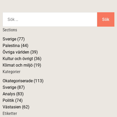
S
ö
k
Sections
e
Sverige (77)
f
Palestina (44)
t
Övriga världen (39)
e
Kultur och övrigt (36)
r
Klimat och miljö (19)
:
Kategorier
Okategoriserade (113)
Sverige (87)
Analys (83)
Politik (74)
Västasien (62)
Etiketter