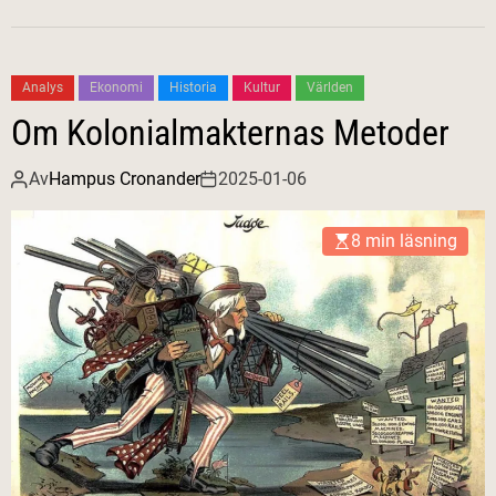
Analys
Ekonomi
Historia
Kultur
Världen
Om Kolonialmakternas Metoder
Av
Hampus Cronander
2025-01-06
8 min läsning