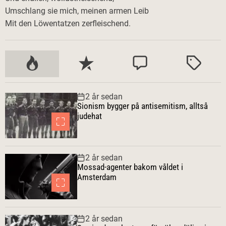
Umschlang sie mich, meinen armen Leib
Mit den Löwentatzen zerfleischend.
P
S
K
M
o
e
o
ä
p
n
m
r
2 år sedan
u
a
m
k
Sionism bygger på antisemitism, alltså
l
s
e
t
judehat
ä
t
n
r
e
t
a
a
2 år sedan
r
Mossad-agenter bakom våldet i
Amsterdam
2 år sedan