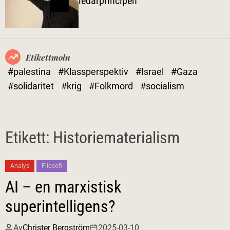
ledarprincipen
l
ä
g
e
Etikettmoln
#palestina
#Klassperspektiv
#Israel
#Gaza
#solidaritet
#krig
#Folkmord
#socialism
Etikett:
Historiematerialism
Analys
Filosofi
AI – en marxistisk
superintelligens?
Av
Christer Bergström
2025-03-10