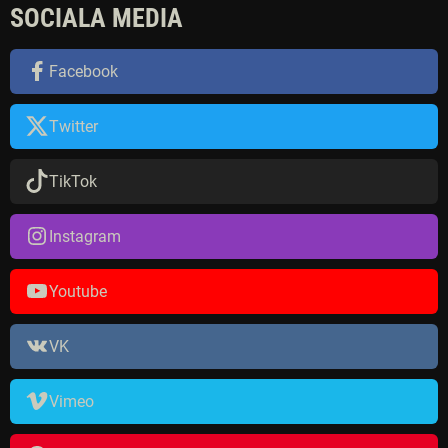
SOCIALA MEDIA
f
t
e
Facebook
r
:
Twitter
TikTok
Instagram
Youtube
VK
Vimeo