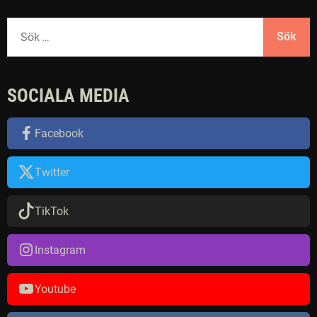
S
ö
k
e
SOCIALA MEDIA
f
t
e
Facebook
r
:
Twitter
TikTok
Instagram
Youtube