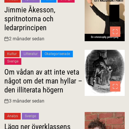
Jimmie Åkesson,
spritnotorna och
ledarprincipen
2 månader sedan
Kultur
Litteratur
Okategoriserade
Sverige
Om vådan av att inte veta
något om det man hyllar –
den illiterata högern
3 månader sedan
Analys
Sverige
Lägg ner överklassens