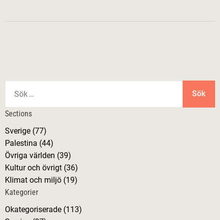
S
ö
k
Sections
e
Sverige (77)
f
Palestina (44)
t
Övriga världen (39)
e
Kultur och övrigt (36)
r
Klimat och miljö (19)
:
Kategorier
Okategoriserade (113)