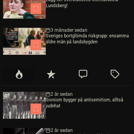
Lundsberg!
3 månader sedan
Sveriges bortglömda riskgrupp: ensamma
äldre män på landsbygden
P
S
K
M
o
e
o
ä
p
n
m
r
2 år sedan
u
a
m
k
Sionism bygger på antisemitism, alltså
l
s
e
t
judehat
ä
t
n
r
e
t
a
a
2 år sedan
r