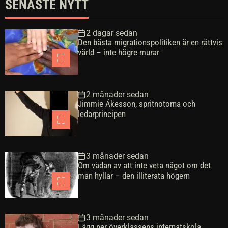
SENASTE NYTT
2 dagar sedan
Den bästa migrationspolitiken är en rättvis
värld – inte högre murar
2 månader sedan
Jimmie Åkesson, spritnotorna och
ledarprincipen
3 månader sedan
Om vådan av att inte veta något om det
man hyllar – den illiterata högern
3 månader sedan
Lägg ner överklassens internatskola