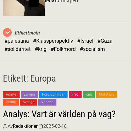
ledarprincipen
l
ä
g
e
Etikettmoln
#palestina
#Klassperspektiv
#Israel
#Gaza
#solidaritet
#krig
#Folkmord
#socialism
Etikett:
Europa
Analys
Europa
Fördjupningar
Fred
Krig
Motstånd
Politik
Sverige
Världen
Analys: Vart är världen på väg?
Av
Redaktionen
2025-02-18