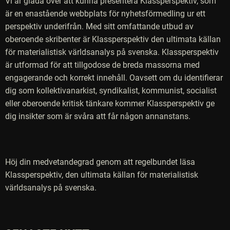
Vi är glada över att kunna presentera Klassperspektiv, som
är en enastående webbplats för nyhetsförmedling ur ett
perspektiv underifrån. Med sitt omfattande utbud av
oberoende skribenter är Klassperspektiv den ultimata källan
för materialistisk världsanalys på svenska. Klassperspektiv
är utformad för att tillgodose de breda massorna med
engagerande och korrekt innehåll. Oavsett om du identifierar
dig som kollektivanarkist, syndikalist, kommunist, socialist
eller oberoende kritisk tänkare kommer Klassperspektiv ge
dig insikter som är svåra att får någon annanstans.
Höj din medvetandegrad genom att regelbundet läsa
Klassperspektiv, den ultimata källan för materialistisk
världsanalys på svenska.