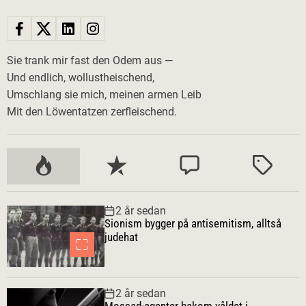
Sie trank mir fast den Odem aus —
Und endlich, wollustheischend,
Umschlang sie mich, meinen armen Leib
Mit den Löwentatzen zerfleischend.
P
S
K
M
o
e
o
ä
p
n
m
r
2 år sedan
u
a
m
k
Sionism bygger på antisemitism, alltså
l
s
e
t
judehat
ä
t
n
r
e
t
a
a
2 år sedan
r
Mossad-agenter bakom våldet i