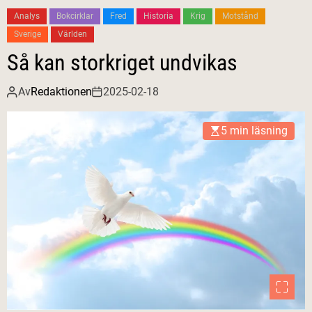
Analys
Bokcirklar
Fred
Historia
Krig
Motstånd
Sverige
Världen
Så kan storkriget undvikas
Av
Redaktionen
2025-02-18
5 min läsning