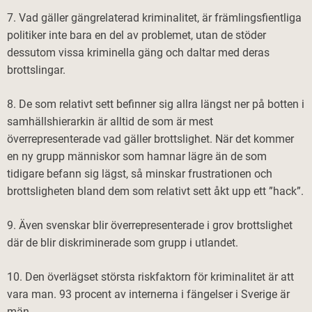
7. Vad gäller gängrelaterad kriminalitet, är främlingsfientliga
politiker inte bara en del av problemet, utan de stöder
dessutom vissa kriminella gäng och daltar med deras
brottslingar.
8. De som relativt sett befinner sig allra längst ner på botten i
samhällshierarkin är alltid de som är mest
överrepresenterade vad gäller brottslighet. När det kommer
en ny grupp människor som hamnar lägre än de som
tidigare befann sig lägst, så minskar frustrationen och
brottsligheten bland dem som relativt sett åkt upp ett ”hack”.
9. Även svenskar blir överrepresenterade i grov brottslighet
där de blir diskriminerade som grupp i utlandet.
10. Den överlägset största riskfaktorn för kriminalitet är att
vara man. 93 procent av internerna i fängelser i Sverige är
män.