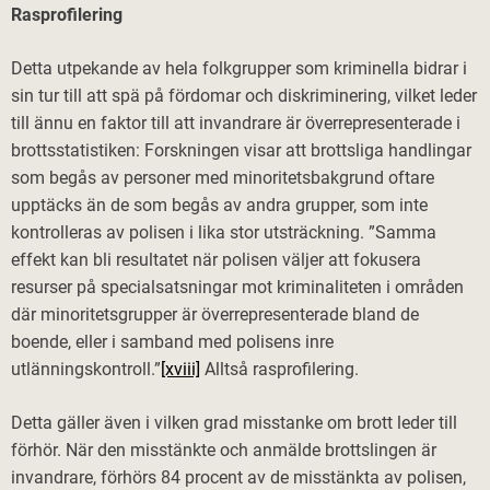
Rasprofilering
Detta utpekande av hela folkgrupper som kriminella bidrar i
sin tur till att spä på fördomar och diskriminering, vilket leder
till ännu en faktor till att invandrare är överrepresenterade i
brottsstatistiken: Forskningen visar att brottsliga handlingar
som begås av personer med minoritetsbakgrund oftare
upptäcks än de som begås av andra grupper, som inte
kontrolleras av polisen i lika stor utsträckning. ”Samma
effekt kan bli resultatet när polisen väljer att fokusera
resurser på specialsatsningar mot kriminaliteten i områden
där minoritetsgrupper är överrepresenterade bland de
boende, eller i samband med polisens inre
utlänningskontroll.”
[xviii]
Alltså rasprofilering.
Detta gäller även i vilken grad misstanke om brott leder till
förhör. När den misstänkte och anmälde brottslingen är
invandrare, förhörs 84 procent av de misstänkta av polisen,