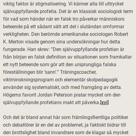
viktig faktor är stigmatisering. Vi känner alla till uttrycket
självuppfyllande profetia. Det är en klassisk sociologisk term
för vad som händer när en falsk tro påverkar människors
beteende på ett sådant sätt att det i slutändan omformar
verkligheten. Den berömde amerikanske sociologen Robert
K. Merton visade genom sina undersökningar hur detta
fungerade. Han skrev: ”Den självuppfyllande profetian är
från början en falsk definition av situationen som framkallar
ett nytt beteende som gör att den ursprungliga falska
föreställningen blir ’sann’.” Träningscoacher,
viktminskningsprogram och elementär skolpedagogik
använder sig systematiskt, och med framgång av detta.
Högerns favorit Jordan Peterson pratar mycket om den
självuppfyllande profetians makt att påverka.
[xvi]
Och det är bland annat här som främlingsfientliga politiker
och debattörer är en del av problemet, ja faktiskt bidrar till
den brottslighet bland invandrare som de klagar så mycket