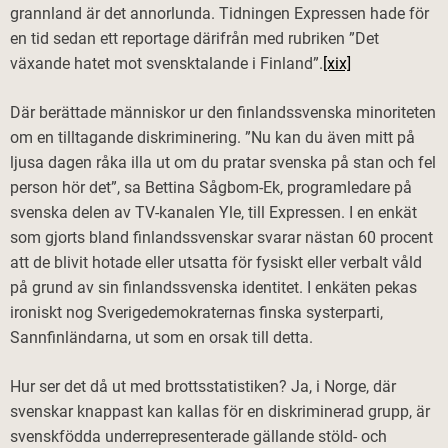
grannland är det annorlunda. Tidningen Expressen hade för
en tid sedan ett reportage därifrån med rubriken ”Det
växande hatet mot svensktalande i Finland”.
[xix]
Där berättade människor ur den finlandssvenska minoriteten
om en tilltagande diskriminering. ”Nu kan du även mitt på
ljusa dagen råka illa ut om du pratar svenska på stan och fel
person hör det”, sa Bettina Sågbom-Ek, programledare på
svenska delen av TV-kanalen Yle, till Expressen. I en enkät
som gjorts bland finlandssvenskar svarar nästan 60 procent
att de blivit hotade eller utsatta för fysiskt eller verbalt våld
på grund av sin finlandssvenska identitet. I enkäten pekas
ironiskt nog Sverigedemokraternas finska systerparti,
Sannfinländarna, ut som en orsak till detta.
Hur ser det då ut med brottsstatistiken? Ja, i Norge, där
svenskar knappast kan kallas för en diskriminerad grupp, är
svenskfödda underrepresenterade gällande stöld- och