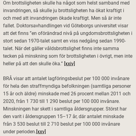
Om brottsligheten skulle ha något som helst samband med
invandringen, så skulle ju brottsligheten ha ökat kraftigt i
och med att invandringen ökade kraftigt. Men så är inte
fallet. Doktorsavhandlingen vid Göteborgs universitet visar
att det finns ”en oförändrad nivå på ungdomsbrottsligheten i
stort sedan 1970-talet samt en viss nedgång sedan 1990-
talet. När det gäller våldsbrottslighet finns inte samma
tecken på minskning som för brottsligheten i övrigt, men inte
heller på att den skulle öka.”
[xxiv]
BRÅ visar att antalet lagföringsbeslut per 100 000 invånare
för hela den straffmyndiga befolkningen (samtliga personer
15 år och äldre) minskade med 26 procent mellan 2011 och
2020, från 1 730 till 1 290 beslut per 100 000 invånare.
Minskningen har skett i samtliga åldersgrupper. Störst har
den varit i åldersgruppen 15–17 år, där antalet minskade
från 3 530 beslut till 2 710 beslut per 100 000 invånare
under perioden.
[xxv]