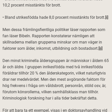
10,2 procent misstänkts för brott.
• Bland utrikesfödda hade 8,0 procent misstänkts för brott.
[i]
Men dessa främlingsfientliga politiker läser rapporten som
fan läser Bibeln. Rapporten konstaterar nämligen att
skillnaderna mellan grupperna minskar om man väger in
faktorer som ålder, inkomst, utbildning och bostadsort.
[ii]
Den minst kriminella åldersgruppen är människor i åldern 65
år och äldre. I gruppen inrikesfödda med två inrikesfödda
föräldrar tillhör 20 % den ålderskategorin, vilket naturligtvis
drar ner medelvärdet. Men den mest avgörande faktorn för
hög frekvens i fråga om våldsbrott, personrån, stöld osv, är,
förutom könsrollerna, vilken samhällsklass man tillhör.
Kriminologisk forskning har i alla tider bekräftat detta.
För att bara ta ett exempel, visas i en doktorsavhandling vid