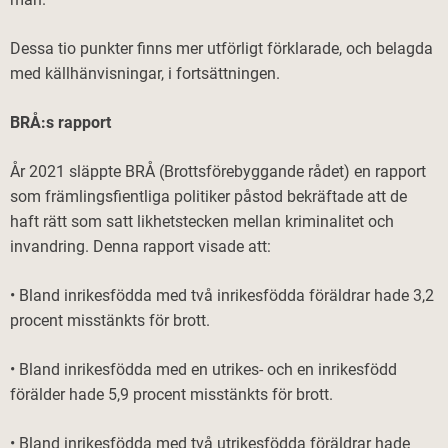
Dessa tio punkter finns mer utförligt förklarade, och belagda
med källhänvisningar, i fortsättningen.
BRÅ:s rapport
År 2021 släppte BRÅ (Brottsförebyggande rådet) en rapport
som främlingsfientliga politiker påstod bekräftade att de
haft rätt som satt likhetstecken mellan kriminalitet och
invandring. Denna rapport visade att:
• Bland inrikesfödda med två inrikesfödda föräldrar hade 3,2
procent misstänkts för brott.
• Bland inrikesfödda med en utrikes- och en inrikesfödd
förälder hade 5,9 procent misstänkts för brott.
• Bland inrikesfödda med två utrikesfödda föräldrar hade