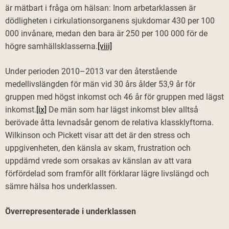
är mätbart i fråga om hälsan: Inom arbetarklassen är
dödligheten i cirkulationsorganens sjukdomar 430 per 100
000 invånare, medan den bara är 250 per 100 000 för de
högre samhällsklasserna.
[viii]
Under perioden 2010–2013 var den återstående
medellivslängden för män vid 30 års ålder 53,9 år för
gruppen med högst inkomst och 46 år för gruppen med lägst
inkomst.
[ix]
De män som har lägst inkomst blev alltså
berövade åtta levnadsår genom de relativa klassklyftorna.
Wilkinson och Pickett visar att det är den stress och
uppgivenheten, den känsla av skam, frustration och
uppdämd vrede som orsakas av känslan av att vara
förfördelad som framför allt förklarar lägre livslängd och
sämre hälsa hos underklassen.
Överrepresenterade i underklassen