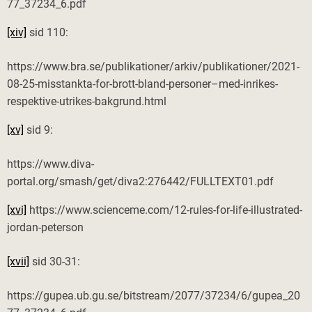
77_37234_6.pdf
[xiv]
sid 110:
https://www.bra.se/publikationer/arkiv/publikationer/2021-
08-25-misstankta-for-brott-bland-personer–med-inrikes-
respektive-utrikes-bakgrund.html
[xv]
sid 9:
https://www.diva-
portal.org/smash/get/diva2:276442/FULLTEXT01.pdf
[xvi]
https://www.scienceme.com/12-rules-for-life-illustrated-
jordan-peterson
[xvii]
sid 30-31:
https://gupea.ub.gu.se/bitstream/2077/37234/6/gupea_20