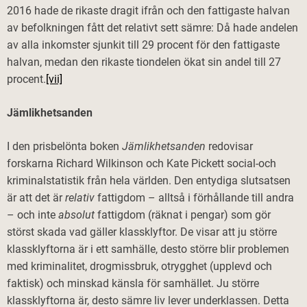
2016 hade de rikaste dragit ifrån och den fattigaste halvan
av befolkningen fått det relativt sett sämre: Då hade andelen
av alla inkomster sjunkit till 29 procent för den fattigaste
halvan, medan den rikaste tiondelen ökat sin andel till 27
procent.
[vii]
Jämlikhetsanden
I den prisbelönta boken
Jämlikhetsanden
redovisar
forskarna Richard Wilkinson och Kate Pickett social-och
kriminalstatistik från hela världen. Den entydiga slutsatsen
är att det är
relativ
fattigdom – alltså i förhållande till andra
– och inte
absolut
fattigdom (räknat i pengar) som gör
störst skada vad gäller klassklyftor. De visar att ju större
klassklyftorna är i ett samhälle, desto större blir problemen
med kriminalitet, drogmissbruk, otrygghet (upplevd och
faktisk) och minskad känsla för samhället. Ju större
klassklyftorna är, desto sämre liv lever underklassen. Detta