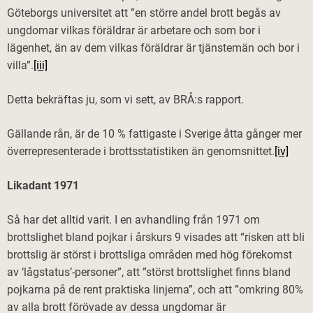
Göteborgs universitet att ”en större andel brott begås av
ungdomar vilkas föräldrar är arbetare och som bor i
lägenhet, än av dem vilkas föräldrar är tjänstemän och bor i
villa”.
[iii]
Detta bekräftas ju, som vi sett, av BRÅ:s rapport.
Gällande rån, är de 10 % fattigaste i Sverige åtta gånger mer
överrepresenterade i brottsstatistiken än genomsnittet.
[iv]
Likadant 1971
Så har det alltid varit. I en avhandling från 1971 om
brottslighet bland pojkar i årskurs 9 visades att “risken att bli
brottslig är störst i brottsliga områden med hög förekomst
av ‘lågstatus’-personer”, att ”störst brottslighet finns bland
pojkarna på de rent praktiska linjerna”, och att ”omkring 80%
av alla brott förövade av dessa ungdomar är