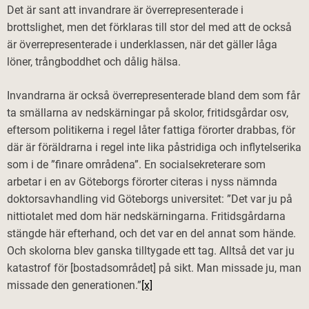
Det är sant att invandrare är överrepresenterade i
brottslighet, men det förklaras till stor del med att de också
är överrepresenterade i underklassen, när det gäller låga
löner, trångboddhet och dålig hälsa.
Invandrarna är också överrepresenterade bland dem som får
ta smällarna av nedskärningar på skolor, fritidsgårdar osv,
eftersom politikerna i regel låter fattiga förorter drabbas, för
där är föräldrarna i regel inte lika påstridiga och inflytelserika
som i de ”finare områdena”. En socialsekreterare som
arbetar i en av Göteborgs förorter citeras i nyss nämnda
doktorsavhandling vid Göteborgs universitet: ”Det var ju på
nittiotalet med dom här nedskärningarna. Fritidsgårdarna
stängde här efterhand, och det var en del annat som hände.
Och skolorna blev ganska tilltygade ett tag. Alltså det var ju
katastrof för [bostadsområdet] på sikt. Man missade ju, man
missade den generationen.”
[x]