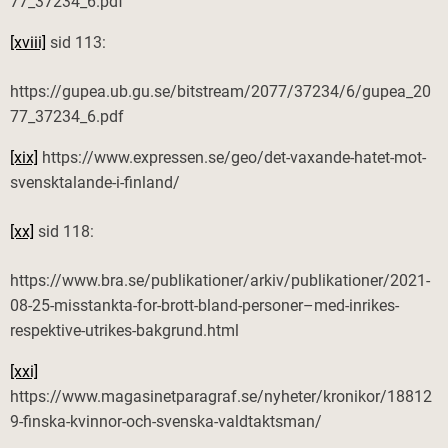
77_37234_6.pdf
[xviii]
sid 113:
https://gupea.ub.gu.se/bitstream/2077/37234/6/gupea_20
77_37234_6.pdf
[xix]
https://www.expressen.se/geo/det-vaxande-hatet-mot-
svensktalande-i-finland/
[xx]
sid 118:
https://www.bra.se/publikationer/arkiv/publikationer/2021-
08-25-misstankta-for-brott-bland-personer–med-inrikes-
respektive-utrikes-bakgrund.html
[xxi]
https://www.magasinetparagraf.se/nyheter/kronikor/18812
9-finska-kvinnor-och-svenska-valdtaktsman/