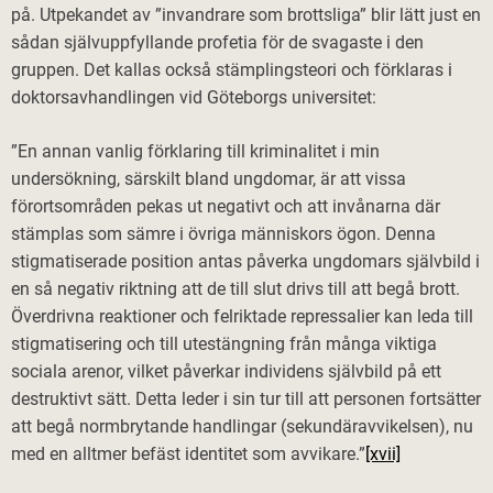
på. Utpekandet av ”invandrare som brottsliga” blir lätt just en
sådan självuppfyllande profetia för de svagaste i den
gruppen. Det kallas också stämplingsteori och förklaras i
doktorsavhandlingen vid Göteborgs universitet:
”En annan vanlig förklaring till kriminalitet i min
undersökning, särskilt bland ungdomar, är att vissa
förortsområden pekas ut negativt och att invånarna där
stämplas som sämre i övriga människors ögon. Denna
stigmatiserade position antas påverka ungdomars självbild i
en så negativ riktning att de till slut drivs till att begå brott.
Överdrivna reaktioner och felriktade repressalier kan leda till
stigmatisering och till utestängning från många viktiga
sociala arenor, vilket påverkar individens självbild på ett
destruktivt sätt. Detta leder i sin tur till att personen fortsätter
att begå normbrytande handlingar (sekundäravvikelsen), nu
med en alltmer befäst identitet som avvikare.”
[xvii]