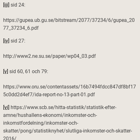
[iii]
sid 24:
https://gupea.ub.gu.se/bitstream/2077/37234/6/gupea_20
77_37234_6.pdf
[iv]
sid 27:
http://www2.ne.su.se/paper/wp04_03.pdf
[v]
sid 60, 61 och 79:
https://www.oru.se/contentassets/16b7494fdcc847df8bf17
5c0dd2d4ef7/ida-report-no-13-part-01.pdf
[vi]
https://www.scb.se/hitta-statistik/statistik-efter-
amne/hushallens-ekonomi/inkomster-och-
inkomstfordelning/inkomster-och-
skatter/pong/statistiknyhet/slutliga-inkomster-och-skatter-
2016/