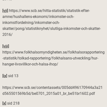
[vii]
https://www.scb.se/hitta-statistik/statistik-efter-
amne/hushallens-ekonomi/inkomster-och-
inkomstfordelning/inkomster-och-
skatter/pong/statistiknyhet/slutliga-inkomster-och-skatter-
2016/
[viii]
https://www.folkhalsomyndigheten.se/folkhalsorapportering
-statistik/tolkad-rapportering/folkhalsans-utveckling/hur-
hanger-livsvillkor-och-halsa-ihop/
[ix]
sid 13
https://www.scb.se/contentassets/005dd496170944a3a21
d565501569b5d/be0701_2015a01_br_be51br1602.pdf
[x]
sid 218