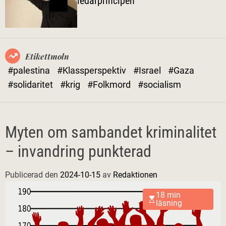
ledarprincipen
l
ä
g
e
Etikettmoln
#palestina
#Klassperspektiv
#Israel
#Gaza
#solidaritet
#krig
#Folkmord
#socialism
Myten om sambandet kriminalitet
– invandring punkterad
Publicerad den
2024-10-15
av
Redaktionen
18 min
läsning