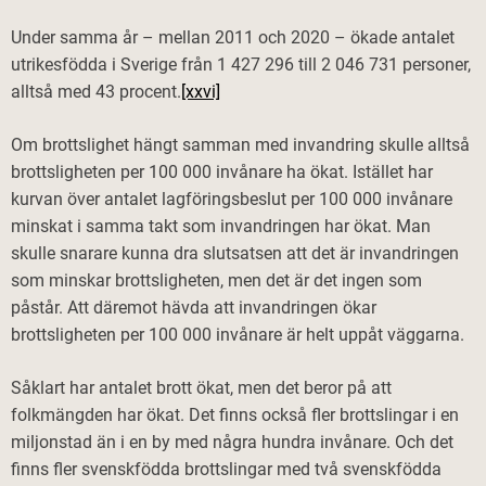
Under samma år – mellan 2011 och 2020 – ökade antalet
utrikesfödda i Sverige från 1 427 296 till 2 046 731 personer,
alltså med 43 procent.
[xxvi]
Om brottslighet hängt samman med invandring skulle alltså
brottsligheten per 100 000 invånare ha ökat. Istället har
kurvan över antalet lagföringsbeslut per 100 000 invånare
minskat i samma takt som invandringen har ökat. Man
skulle snarare kunna dra slutsatsen att det är invandringen
som minskar brottsligheten, men det är det ingen som
påstår. Att däremot hävda att invandringen ökar
brottsligheten per 100 000 invånare är helt uppåt väggarna.
Såklart har antalet brott ökat, men det beror på att
folkmängden har ökat. Det finns också fler brottslingar i en
miljonstad än i en by med några hundra invånare. Och det
finns fler svenskfödda brottslingar med två svenskfödda