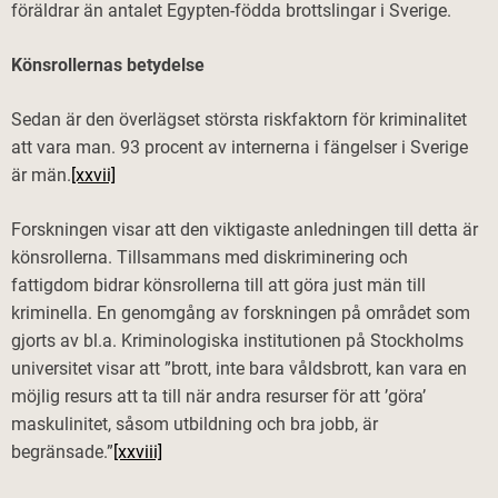
föräldrar än antalet Egypten-födda brottslingar i Sverige.
Könsrollernas betydelse
Sedan är den överlägset största riskfaktorn för kriminalitet
att vara man. 93 procent av internerna i fängelser i Sverige
är män.
[xxvii]
Forskningen visar att den viktigaste anledningen till detta är
könsrollerna. Tillsammans med diskriminering och
fattigdom bidrar könsrollerna till att göra just män till
kriminella. En genomgång av forskningen på området som
gjorts av bl.a. Kriminologiska institutionen på Stockholms
universitet visar att ”brott, inte bara våldsbrott, kan vara en
möjlig resurs att ta till när andra resurser för att ’göra’
maskulinitet, såsom utbildning och bra jobb, är
begränsade.”
[xxviii]