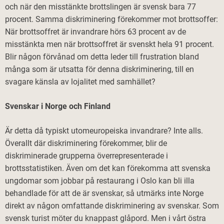
och när den misstänkte brottslingen är svensk bara 77
procent. Samma diskriminering förekommer mot brottsoffer:
När brottsoffret är invandrare hörs 63 procent av de
misstänkta men när brottsoffret är svenskt hela 91 procent.
Blir någon förvånad om detta leder till frustration bland
många som är utsatta för denna diskriminering, till en
svagare känsla av lojalitet med samhället?
Svenskar i Norge och Finland
Är detta då typiskt utomeuropeiska invandrare? Inte alls.
Överallt där diskriminering förekommer, blir de
diskriminerade grupperna överrepresenterade i
brottsstatistiken. Även om det kan förekomma att svenska
ungdomar som jobbar på restaurang i Oslo kan bli illa
behandlade för att de är svenskar, så utmärks inte Norge
direkt av någon omfattande diskriminering av svenskar. Som
svensk turist möter du knappast glåpord. Men i vårt östra