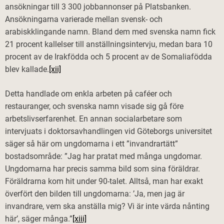
ansökningar till 3 300 jobbannonser på Platsbanken.
Ansökningarna varierade mellan svensk- och
arabiskklingande namn. Bland dem med svenska namn fick
21 procent kallelser till anställningsintervju, medan bara 10
procent av de Irakfödda och 5 procent av de Somaliafödda
blev kallade.
[xii]
Detta handlade om enkla arbeten på caféer och
restauranger, och svenska namn visade sig gå före
arbetslivserfarenhet. En annan socialarbetare som
intervjuats i doktorsavhandlingen vid Göteborgs universitet
säger så här om ungdomarna i ett ”invandrartätt”
bostadsområde: ”Jag har pratat med många ungdomar.
Ungdomarna har precis samma bild som sina föräldrar.
Föräldrarna kom hit under 90-talet. Alltså, man har exakt
överfört den bilden till ungdomarna: ’Ja, men jag är
invandrare, vem ska anställa mig? Vi är inte värda nånting
här’, säger många.”
[xiii]