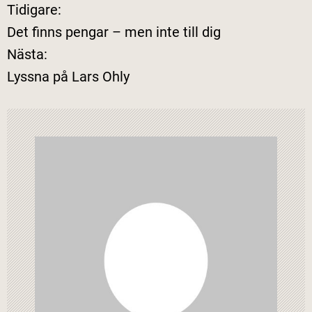
Tidigare:
I
Det finns pengar – men inte till dig
n
Nästa:
Lyssna på Lars Ohly
l
ä
g
g
s
n
a