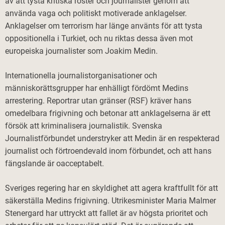
av att tysta kritiska röster och journalister genom att
använda vaga och politiskt motiverade anklagelser.
Anklagelser om terrorism har länge använts för att tysta
oppositionella i Turkiet, och nu riktas dessa även mot
europeiska journalister som Joakim Medin. ​
Internationella journalistorganisationer och
människorättsgrupper har enhälligt fördömt Medins
arrestering. Reportrar utan gränser (RSF) kräver hans
omedelbara frigivning och betonar att anklagelserna är ett
försök att kriminalisera journalistik. Svenska
Journalistförbundet understryker att Medin är en respekterad
journalist och förtroendevald inom förbundet, och att hans
fängslande är oacceptabelt. ​
Sveriges regering har en skyldighet att agera kraftfullt för att
säkerställa Medins frigivning. Utrikesminister Maria Malmer
Stenergard har uttryckt att fallet är av högsta prioritet och