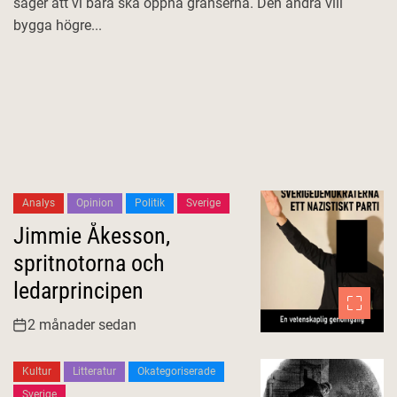
säger att vi bara ska öppna gränserna. Den andra vill
bygga högre...
Analys
Opinion
Politik
Sverige
Jimmie Åkesson,
spritnotorna och
ledarprincipen
2 månader sedan
Kultur
Litteratur
Okategoriserade
Sverige