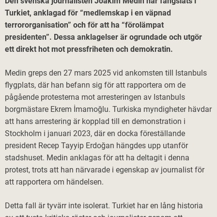
Den svenska journalisten Joakim Medin har fängslats i
Turkiet, anklagad för “medlemskap i en väpnad
terrororganisation” och för att ha “förolämpat
presidenten”. Dessa anklagelser är ogrundade och utgör
ett direkt hot mot pressfriheten och demokratin.​
Medin greps den 27 mars 2025 vid ankomsten till Istanbuls
flygplats, där han befann sig för att rapportera om de
pågående protesterna mot arresteringen av Istanbuls
borgmästare Ekrem İmamoğlu. Turkiska myndigheter hävdar
att hans arrestering är kopplad till en demonstration i
Stockholm i januari 2023, där en docka föreställande
president Recep Tayyip Erdoğan hängdes upp utanför
stadshuset. Medin anklagas för att ha deltagit i denna
protest, trots att han närvarade i egenskap av journalist för
att rapportera om händelsen. ​
Detta fall är tyvärr inte isolerat. Turkiet har en lång historia