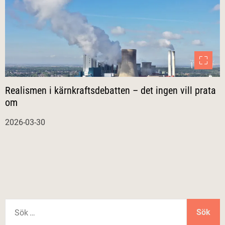
Realismen i kärnkraftsdebatten – det ingen vill prata
om
2026-03-30
S
ö