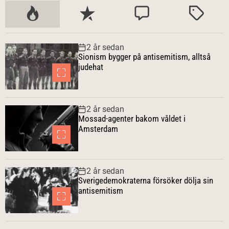
P
S
K
M
o
e
o
ä
p
n
m
r
2 år sedan
u
a
m
k
Sionism bygger på antisemitism, alltså
l
s
e
t
judehat
ä
t
n
r
e
t
a
a
2 år sedan
r
Mossad-agenter bakom våldet i
Amsterdam
2 år sedan
Sverigedemokraterna försöker dölja sin
antisemitism