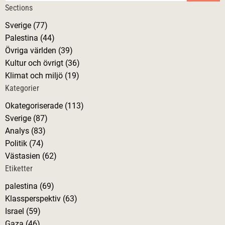
k
Sections
e
Sverige (77)
f
Palestina (44)
t
Övriga världen (39)
e
Kultur och övrigt (36)
r
Klimat och miljö (19)
:
Kategorier
Okategoriserade (113)
Sverige (87)
Analys (83)
Politik (74)
Västasien (62)
Etiketter
palestina (69)
Klassperspektiv (63)
Israel (59)
Gaza (46)