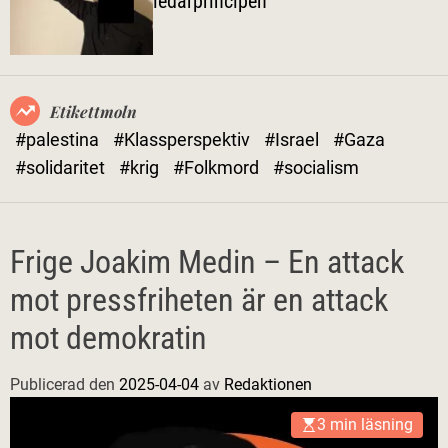
ledarprincipen
l
ä
g
e
Etikettmoln
#palestina
#Klassperspektiv
#Israel
#Gaza
#solidaritet
#krig
#Folkmord
#socialism
Frige Joakim Medin – En attack
mot pressfriheten är en attack
mot demokratin
Publicerad den
2025-04-04
av
Redaktionen
3 min läsning