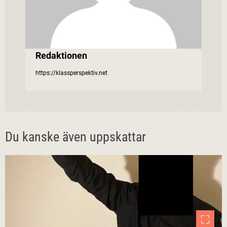
v
i
g
Redaktionen
e
https://klassperspektiv.net
r
i
Du kanske även uppskattar
n
g