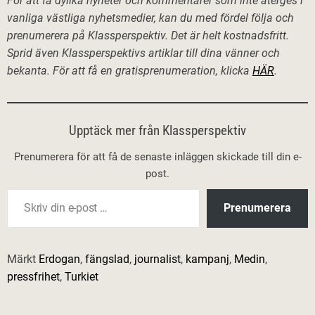
För att få dylika nyheter och kommentarer som inte återges i
vanliga västliga nyhetsmedier, kan du med fördel följa och
prenumerera på Klassperspektiv. Det är helt kostnadsfritt.
Sprid även Klassperspektivs artiklar till dina vänner och
bekanta. För att få en gratisprenumeration, klicka
HÄR
.
Upptäck mer från Klassperspektiv
Prenumerera för att få de senaste inläggen skickade till din e-
post.
Skriv din e-post …
Prenumerera
Märkt
Erdogan
,
fängslad
,
journalist
,
kampanj
,
Medin
,
pressfrihet
,
Turkiet